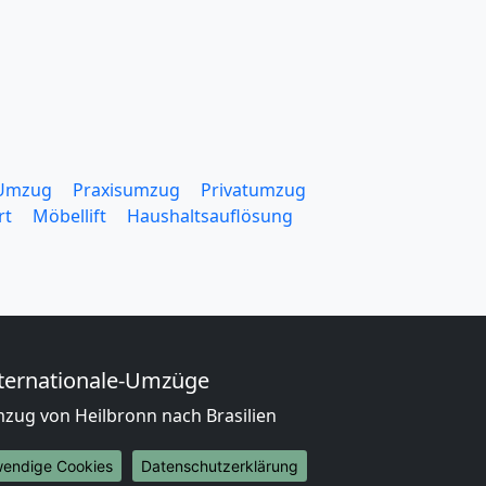
 Umzug
Praxisumzug
Privatumzug
rt
Möbellift
Haushaltsauflösung
ternationale-Umzüge
zug von Heilbronn nach Brasilien
zug von Heilbronn nach Brunei
russalam
wendige Cookies
Datenschutzerklärung