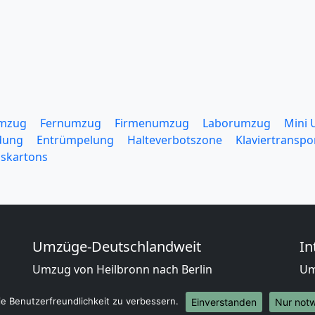
mzug
Fernumzug
Firmenumzug
Laborumzug
Mini
dung
Entrümpelung
Halteverbotszone
Klaviertranspo
skartons
Umzüge-Deutschlandweit
In
Umzug von Heilbronn nach Berlin
Um
Umzug von Heilbronn nach Hamburg
Um
e Benutzerfreundlichkeit zu verbessern.
Umzug von Heilbronn nach München
Da
Einverstanden
Nur not