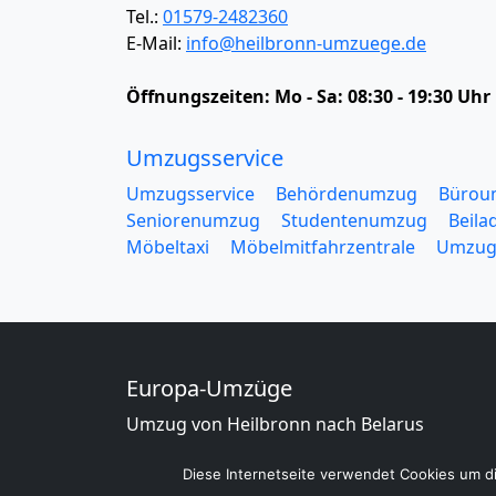
Tel.:
01579-2482360
E-Mail:
info@heilbronn-umzuege.de
Öffnungszeiten:
Mo - Sa: 08:30 - 19:30 Uhr
Umzugsservice
Umzugsservice
Behördenumzug
Bürou
Seniorenumzug
Studentenumzug
Beila
Möbeltaxi
Möbelmitfahrzentrale
Umzug
Europa-Umzüge
Umzug von Heilbronn nach Belarus
Umzug von Heilbronn nach Belgien
Umzug von Heilbronn nach Bulgarien
Diese Internetseite verwendet Cookies um di