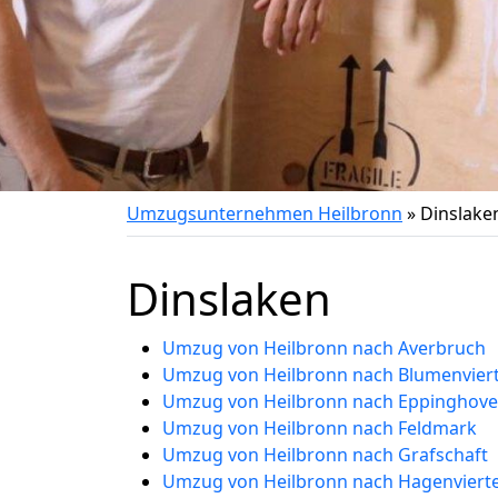
Umzugsunternehmen Heilbronn
»
Dinslake
Dinslaken
Umzug von Heilbronn nach Averbruch
Umzug von Heilbronn nach Blumenviert
Umzug von Heilbronn nach Eppinghov
Umzug von Heilbronn nach Feldmark
Umzug von Heilbronn nach Grafschaft
Umzug von Heilbronn nach Hagenvierte