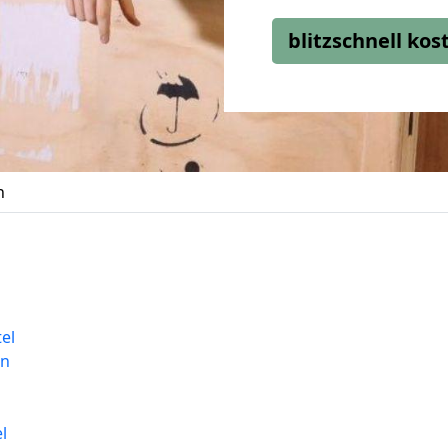
blitzschnell ko
n
el
en
l