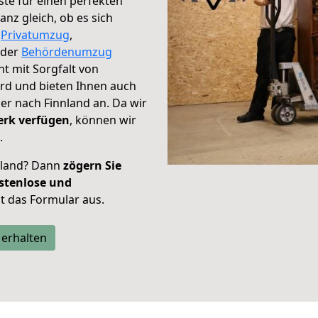
te für einen perfekten
nz gleich, ob es sich
,
Privatumzug
,
der
Behördenumzug
ht mit Sorgfalt von
ird und bieten Ihnen auch
er nach Finnland an. Da wir
erk verfügen
, können wir
.
nland? Dann
zögern Sie
stenlose und
tzt das Formular aus.
 erhalten