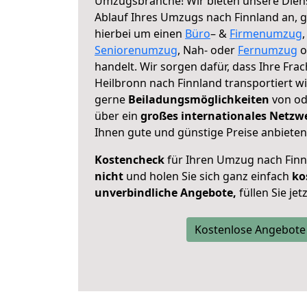
Umzugsbranche! Wir bieten unsere Diens
Ablauf Ihres Umzugs nach Finnland an, ga
hierbei um einen
Büro
– &
Firmenumzug
Seniorenumzug
, Nah- oder
Fernumzug
o
handelt. Wir sorgen dafür, dass Ihre Frac
Heilbronn nach Finnland transportiert w
gerne
Beiladungsmöglichkeiten
von od
über ein
großes internationales Netzw
Ihnen gute und günstige Preise anbieten
Kostencheck
für Ihren Umzug nach Fin
nicht
und holen Sie sich ganz einfach
ko
unverbindliche Angebote,
füllen Sie je
Kostenlose Angebote