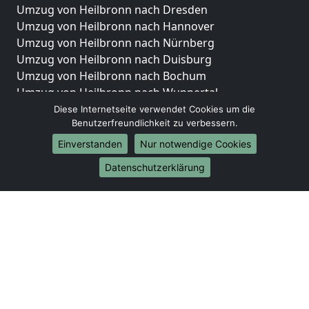
Umzug von Heilbronn nach Dresden
Umzug von Heilbronn nach Hannover
Umzug von Heilbronn nach Nürnberg
Umzug von Heilbronn nach Duisburg
Umzug von Heilbronn nach Bochum
Umzug von Heilbronn nach Wuppertal
Umzug von Heilbronn nach Bielefeld
Diese Internetseite verwendet Cookies um die
Benutzerfreundlichkeit zu verbessern.
Umzug von Heilbronn nach Bonn
Umzug von Heilbronn nach Münster
Einverstanden
Nur notwendige Cookies
Internationale-Umzüge
Datenschutzerklärung
Umzug von Heilbronn nach Brasilien
Umzug von Heilbronn nach Brunei Darussalam
Umzug von Heilbronn nach Burkina Faso
Umzug von Heilbronn nach Burundi
Umzug von Heilbronn nach Chile
Umzug von Heilbronn nach China
Umzug von Heilbronn nach Cookinseln
Umzug von Heilbronn nach Costa Rica