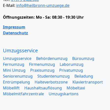
E-Mail:
info@heilbronn-umzuege.de
Öffnungszeiten:
Mo - Sa: 08:30 - 19:30 Uhr
Impressum
Datenschutz
Umzugsservice
Umzugsservice
Behördenumzug
Büroumzug
Fernumzug
Firmenumzug
Laborumzug
Mini Umzug
Praxisumzug
Privatumzug
Seniorenumzug
Studentenumzug
Beiladung
Entrümpelung
Halteverbotszone
Klaviertransport
Möbellift
Haushaltsauflösung
Möbeltaxi
Möbelmitfahrzentrale
Umzugskartons