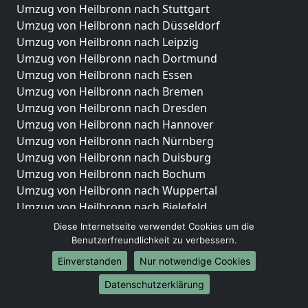
Umzug von Heilbronn nach Stuttgart
Umzug von Heilbronn nach Düsseldorf
Umzug von Heilbronn nach Leipzig
Umzug von Heilbronn nach Dortmund
Umzug von Heilbronn nach Essen
Umzug von Heilbronn nach Bremen
Umzug von Heilbronn nach Dresden
Umzug von Heilbronn nach Hannover
Umzug von Heilbronn nach Nürnberg
Umzug von Heilbronn nach Duisburg
Umzug von Heilbronn nach Bochum
Umzug von Heilbronn nach Wuppertal
Umzug von Heilbronn nach Bielefeld
Umzug von Heilbronn nach Bonn
Diese Internetseite verwendet Cookies um die
Umzug von Heilbronn nach Münster
Benutzerfreundlichkeit zu verbessern.
Einverstanden
Nur notwendige Cookies
Internationale-Umzüge
Datenschutzerklärung
Umzug von Heilbronn nach Brasilien
Umzug von Heilbronn nach Brunei Darussalam