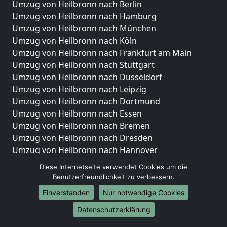
Umzug von Heilbronn nach Berlin
Umzug von Heilbronn nach Hamburg
Umzug von Heilbronn nach München
Umzug von Heilbronn nach Köln
Umzug von Heilbronn nach Frankfurt am Main
Umzug von Heilbronn nach Stuttgart
Umzug von Heilbronn nach Düsseldorf
Umzug von Heilbronn nach Leipzig
Umzug von Heilbronn nach Dortmund
Umzug von Heilbronn nach Essen
Umzug von Heilbronn nach Bremen
Umzug von Heilbronn nach Dresden
Umzug von Heilbronn nach Hannover
Umzug von Heilbronn nach Nürnberg
Diese Internetseite verwendet Cookies um die
Umzug von Heilbronn nach Duisburg
Benutzerfreundlichkeit zu verbessern.
Umzug von Heilbronn nach Bochum
Einverstanden
Nur notwendige Cookies
Umzug von Heilbronn nach Wuppertal
Umzug von Heilbronn nach Bielefeld
Datenschutzerklärung
Umzug von Heilbronn nach Bonn