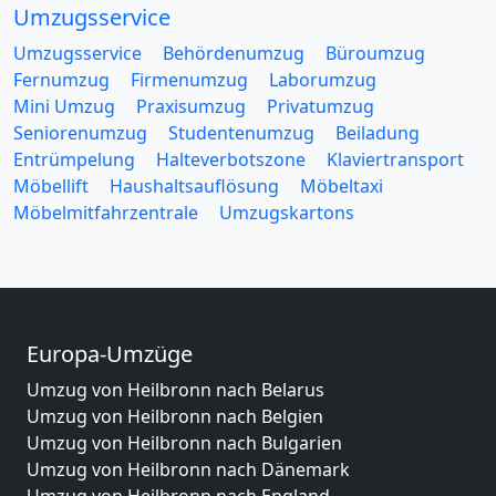
Umzugsservice
Umzugsservice
Behördenumzug
Büroumzug
Fernumzug
Firmenumzug
Laborumzug
Mini Umzug
Praxisumzug
Privatumzug
Seniorenumzug
Studentenumzug
Beiladung
Entrümpelung
Halteverbotszone
Klaviertransport
Möbellift
Haushaltsauflösung
Möbeltaxi
Möbelmitfahrzentrale
Umzugskartons
Europa-Umzüge
Umzug von Heilbronn nach Belarus
Umzug von Heilbronn nach Belgien
Umzug von Heilbronn nach Bulgarien
Umzug von Heilbronn nach Dänemark
Umzug von Heilbronn nach England