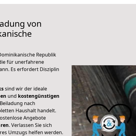
iladung von
kanische
 Dominikanische Republik
die für unerfahrene
nn. Es erfordert Disziplin
ks
sind wir der ideale
ien
und
kostengünstigen
 Beiladung nach
etten Haushalt handelt.
kostenlose Angebote
hren
. Verlassen Sie sich
Ihres Umzugs helfen werden.