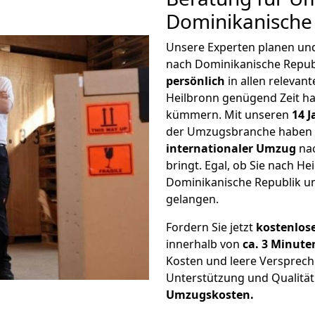
Dominikanische
Unsere Experten planen und 
nach Dominikanische Republ
persönlich
in allen relevant
Heilbronn genügend Zeit ha
kümmern. Mit unseren
14 
der Umzugsbranche haben w
internationaler Umzug
nac
bringt. Egal, ob Sie nach H
Dominikanische Republik umz
gelangen.
Fordern Sie jetzt
kostenlos
innerhalb von
ca. 3 Minute
Kosten und leere Versprech
Unterstützung und Qualität
Umzugskosten.