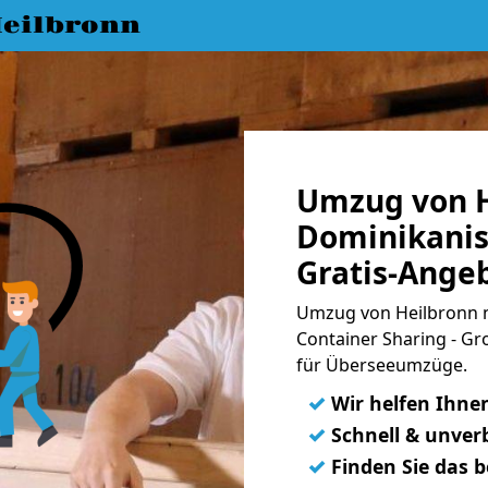
eilbronn
Umzug von H
Dominikanis
Gratis-Ange
Umzug von Heilbronn n
Container Sharing - Gr
für Überseeumzüge.
✓
Wir helfen Ihne
✓
Schnell & unverb
✓
Finden Sie das 