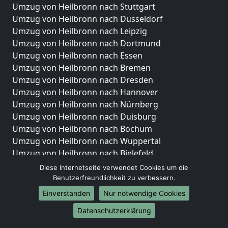
Umzug von Heilbronn nach Stuttgart
Umzug von Heilbronn nach Düsseldorf
Umzug von Heilbronn nach Leipzig
Umzug von Heilbronn nach Dortmund
Umzug von Heilbronn nach Essen
Umzug von Heilbronn nach Bremen
Umzug von Heilbronn nach Dresden
Umzug von Heilbronn nach Hannover
Umzug von Heilbronn nach Nürnberg
Umzug von Heilbronn nach Duisburg
Umzug von Heilbronn nach Bochum
Umzug von Heilbronn nach Wuppertal
Umzug von Heilbronn nach Bielefeld
Umzug von Heilbronn nach Bonn
Diese Internetseite verwendet Cookies um die
Umzug von Heilbronn nach Münster
Benutzerfreundlichkeit zu verbessern.
Einverstanden
Nur notwendige Cookies
Internationale-Umzüge
Datenschutzerklärung
Umzug von Heilbronn nach Brasilien
Umzug von Heilbronn nach Brunei Darussalam