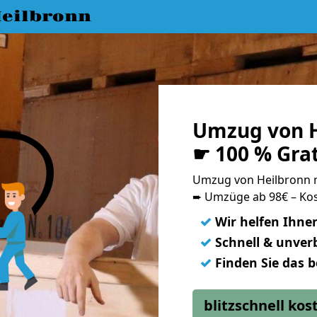
eilbronn
Umzug von H
☛ 100 % Gra
Umzug von Heilbronn 
➨ Umzüge ab 98€ – Kos
✓
Wir helfen Ihne
✓
Schnell & unverb
✓
Finden Sie das 
blitzschnell ko