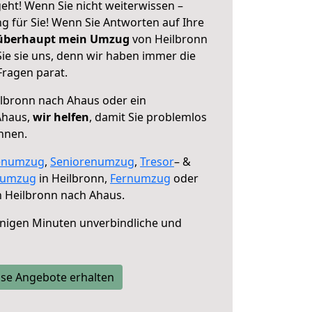
eht! Wenn Sie nicht weiterwissen –
ng für Sie! Wenn Sie Antworten auf Ihre
 überhaupt mein Umzug
von Heilbronn
ie sie uns, denn wir haben immer die
Fragen parat.
lbronn nach Ahaus oder ein
Ahaus,
wir helfen
, damit Sie problemlos
nnen.
enumzug
,
Seniorenumzug
,
Tresor
– &
numzug
in Heilbronn,
Fernumzug
oder
 Heilbronn nach Ahaus.
nigen Minuten unverbindliche und
se Angebote erhalten