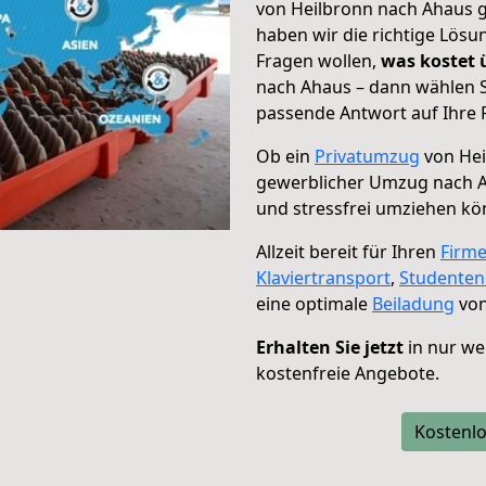
von Heilbronn nach Ahaus g
haben wir die richtige Lösu
Fragen wollen,
was kostet
nach Ahaus – dann wählen S
passende Antwort auf Ihre 
Ob ein
Privatumzug
von Hei
gewerblicher Umzug nach 
und stressfrei umziehen kö
Allzeit bereit für Ihren
Firm
Klaviertransport
,
Studente
eine optimale
Beiladung
von
Erhalten Sie jetzt
in nur we
kostenfreie Angebote.
Kostenlo