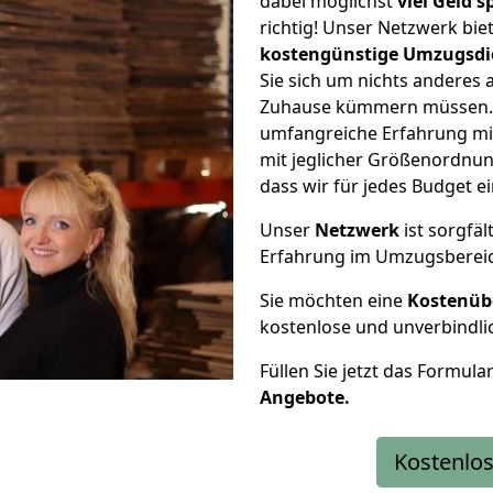
dabei möglichst
viel Geld 
richtig! Unser Netzwerk bi
kostengünstige Umzugsdi
Sie sich um nichts anderes 
Zuhause kümmern müssen. W
umfangreiche Erfahrung mi
mit jeglicher Größenordnun
dass wir für jedes Budget 
Unser
Netzwerk
ist sorgfäl
Erfahrung im Umzugsberei
Sie möchten eine
Kostenüb
kostenlose und unverbindli
Füllen Sie jetzt das Formula
Angebote.
Kostenlos