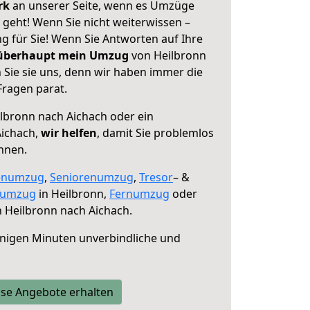
erk
an unserer Seite, wenn es Umzüge
 geht! Wenn Sie nicht weiterwissen –
ng für Sie! Wenn Sie Antworten auf Ihre
 überhaupt mein Umzug
von Heilbronn
 Sie sie uns, denn wir haben immer die
Fragen parat.
lbronn nach Aichach oder ein
ichach,
wir helfen
, damit Sie problemlos
nnen.
enumzug
,
Seniorenumzug
,
Tresor
– &
numzug
in Heilbronn,
Fernumzug
oder
 Heilbronn nach Aichach.
nigen Minuten unverbindliche und
se Angebote erhalten