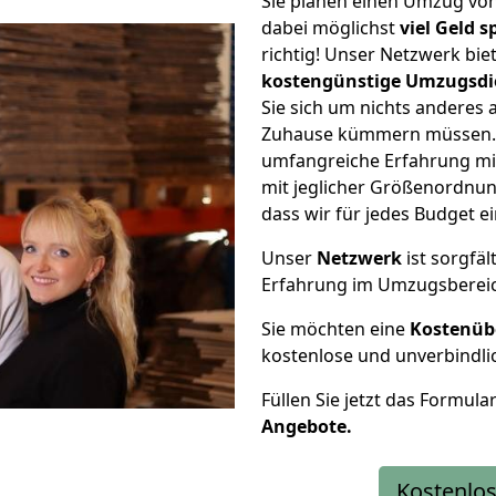
Sie planen einen Umzug vo
dabei möglichst
viel Geld 
richtig! Unser Netzwerk bi
kostengünstige Umzugsdi
Sie sich um nichts anderes 
Zuhause kümmern müssen. W
umfangreiche Erfahrung mi
mit jeglicher Größenordnun
dass wir für jedes Budget 
Unser
Netzwerk
ist sorgfäl
Erfahrung im Umzugsberei
Sie möchten eine
Kostenüb
kostenlose und unverbindli
Füllen Sie jetzt das Formula
Angebote.
Kostenlos