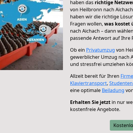
haben das
richtige Netzw
von Heilbronn nach Aichach
haben wir die richtige Lösu
Fragen wollen,
was kostet
nach Aichach – dann wählen
passende Antwort auf Ihre 
Ob ein
Privatumzug
von Hei
gewerblicher Umzug nach A
und stressfrei umziehen kö
Allzeit bereit für Ihren
Firm
Klaviertransport
,
Studente
eine optimale
Beiladung
von
Erhalten Sie jetzt
in nur we
kostenfreie Angebote.
Kostenlo