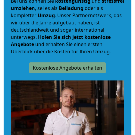
Bei uns können Sie
kostengünstig
und
stressfrei
umziehen
, sei es als
Beiladung
oder als
kompletter
Umzug
. Unser Partnernetzwerk, das
wir über die Jahre aufgebaut haben, ist
deutschlandweit und sogar international
unterwegs.
Holen Sie sich jetzt kostenlose
Angebote
und erhalten Sie einen ersten
Überblick über die Kosten für Ihren Umzug.
Kostenlose Angebote erhalten