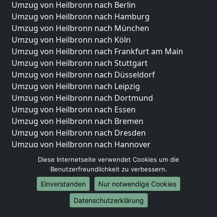
Umzug von Heilbronn nach Berlin
Umzug von Heilbronn nach Hamburg
Umzug von Heilbronn nach München
Umzug von Heilbronn nach Köln
Umzug von Heilbronn nach Frankfurt am Main
Umzug von Heilbronn nach Stuttgart
Umzug von Heilbronn nach Düsseldorf
Umzug von Heilbronn nach Leipzig
Umzug von Heilbronn nach Dortmund
Umzug von Heilbronn nach Essen
Umzug von Heilbronn nach Bremen
Umzug von Heilbronn nach Dresden
Umzug von Heilbronn nach Hannover
Umzug von Heilbronn nach Nürnberg
Diese Internetseite verwendet Cookies um die
Umzug von Heilbronn nach Duisburg
Benutzerfreundlichkeit zu verbessern.
Umzug von Heilbronn nach Bochum
Einverstanden
Nur notwendige Cookies
Umzug von Heilbronn nach Wuppertal
Datenschutzerklärung
Umzug von Heilbronn nach Bielefeld
Umzug von Heilbronn nach Bonn