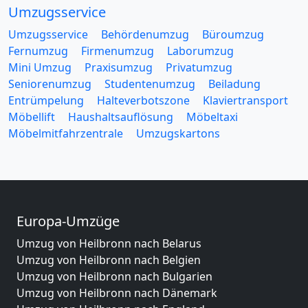
Umzugsservice
Umzugsservice
Behördenumzug
Büroumzug
Fernumzug
Firmenumzug
Laborumzug
Mini Umzug
Praxisumzug
Privatumzug
Seniorenumzug
Studentenumzug
Beiladung
Entrümpelung
Halteverbotszone
Klaviertransport
Möbellift
Haushaltsauflösung
Möbeltaxi
Möbelmitfahrzentrale
Umzugskartons
Europa-Umzüge
Umzug von Heilbronn nach Belarus
Umzug von Heilbronn nach Belgien
Umzug von Heilbronn nach Bulgarien
Umzug von Heilbronn nach Dänemark