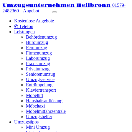
Umzugsunternehmen Heilbronn
01579-
2482360
Angebot
Kostenlose Angebote
✆ Telefon
Leistungen
Behördenumzug
Büroumzug
Fernumzug
Firmenumzug
Laborumzug
Praxisumzug
Privatumzug
Seniorenumzug
Umzugsservice
Entrümpelung
Klaviertransport
Möbellift
Haushaltsauflösung
Möbeltaxi
Möbelmitfahrzentrale
Umzugshelfer
Umzugstipps
Mini Umzug