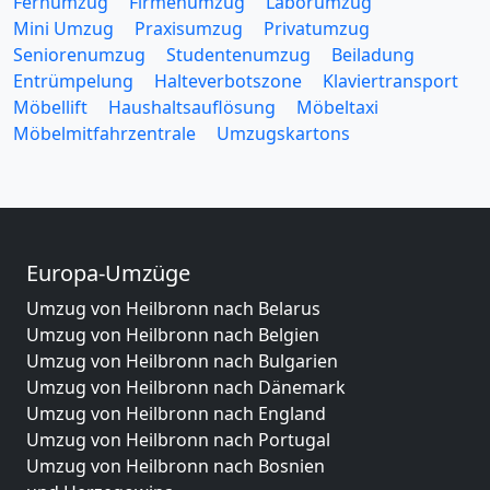
Fernumzug
Firmenumzug
Laborumzug
Mini Umzug
Praxisumzug
Privatumzug
Seniorenumzug
Studentenumzug
Beiladung
Entrümpelung
Halteverbotszone
Klaviertransport
Möbellift
Haushaltsauflösung
Möbeltaxi
Möbelmitfahrzentrale
Umzugskartons
Europa-Umzüge
Umzug von Heilbronn nach Belarus
Umzug von Heilbronn nach Belgien
Umzug von Heilbronn nach Bulgarien
Umzug von Heilbronn nach Dänemark
Umzug von Heilbronn nach England
Umzug von Heilbronn nach Portugal
Umzug von Heilbronn nach Bosnien