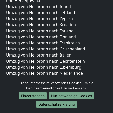
und Herzegowina
Umzug von Heilbronn nach Irland
Umzug von Heilbronn nach Lettland
Umzug von Heilbronn nach Zypern
Umzug von Heilbronn nach Kroatien
Umzug von Heilbronn nach Estland
Umzug von Heilbronn nach Finnland
Umzug von Heilbronn nach Frankreich
Umzug von Heilbronn nach Griechenland
Umzug von Heilbronn nach Italien
Umzug von Heilbronn nach Liechtenstein
Umzug von Heilbronn nach Luxemburg
Umzug von Heilbronn nach Niederlande
Umzug von Heilbronn nach Norwegen
Diese Internetseite verwendet Cookies um die
Umzüge-Deutschlandweit
Benutzerfreundlichkeit zu verbessern.
Einverstanden
Nur notwendige Cookies
Umzug von Heilbronn nach Berlin
Umzug von Heilbronn nach Hamburg
Datenschutzerklärung
Umzug von Heilbronn nach München