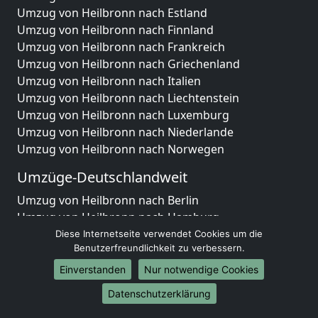
Umzug von Heilbronn nach Estland
Umzug von Heilbronn nach Finnland
Umzug von Heilbronn nach Frankreich
Umzug von Heilbronn nach Griechenland
Umzug von Heilbronn nach Italien
Umzug von Heilbronn nach Liechtenstein
Umzug von Heilbronn nach Luxemburg
Umzug von Heilbronn nach Niederlande
Umzug von Heilbronn nach Norwegen
Umzüge-Deutschlandweit
Umzug von Heilbronn nach Berlin
Umzug von Heilbronn nach Hamburg
Umzug von Heilbronn nach München
Diese Internetseite verwendet Cookies um die
Benutzerfreundlichkeit zu verbessern.
Umzug von Heilbronn nach Köln
Umzug von Heilbronn nach Frankfurt am Main
Einverstanden
Nur notwendige Cookies
Umzug von Heilbronn nach Stuttgart
Datenschutzerklärung
Umzug von Heilbronn nach Düsseldorf