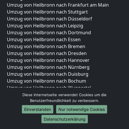
Umzug von Heilbronn nach Frankfurt am Main
Umzug von Heilbronn nach Stuttgart
Umzug von Heilbronn nach Düsseldorf
Umzug von Heilbronn nach Leipzig
Umzug von Heilbronn nach Dortmund
Umzug von Heilbronn nach Essen
Umzug von Heilbronn nach Bremen
Umzug von Heilbronn nach Dresden
Umzug von Heilbronn nach Hannover
Umzug von Heilbronn nach Nürnberg
Umzug von Heilbronn nach Duisburg
Umzug von Heilbronn nach Bochum
Umzug von Heilbronn nach Wuppertal
Umzug von Heilbronn nach Bielefeld
Diese Internetseite verwendet Cookies um die
Benutzerfreundlichkeit zu verbessern.
Umzug von Heilbronn nach Bonn
Umzug von Heilbronn nach Münster
Einverstanden
Nur notwendige Cookies
Internationale-Umzüge
Datenschutzerklärung