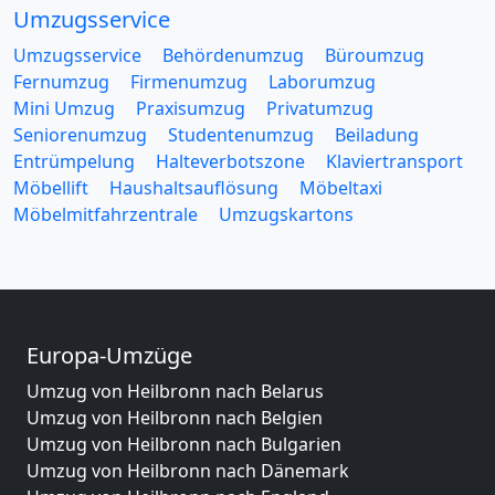
Umzugsservice
Umzugsservice
Behördenumzug
Büroumzug
Fernumzug
Firmenumzug
Laborumzug
Mini Umzug
Praxisumzug
Privatumzug
Seniorenumzug
Studentenumzug
Beiladung
Entrümpelung
Halteverbotszone
Klaviertransport
Möbellift
Haushaltsauflösung
Möbeltaxi
Möbelmitfahrzentrale
Umzugskartons
Europa-Umzüge
Umzug von Heilbronn nach Belarus
Umzug von Heilbronn nach Belgien
Umzug von Heilbronn nach Bulgarien
Umzug von Heilbronn nach Dänemark