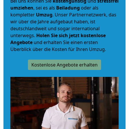
Bei uns können Sie
kostengünstig
und
stressfrei
umziehen
, sei es als
Beiladung
oder als
kompletter
Umzug
. Unser Partnernetzwerk, das
wir über die Jahre aufgebaut haben, ist
deutschlandweit und sogar international
unterwegs.
Holen Sie sich jetzt kostenlose
Angebote
und erhalten Sie einen ersten
Überblick über die Kosten für Ihren Umzug.
Kostenlose Angebote erhalten