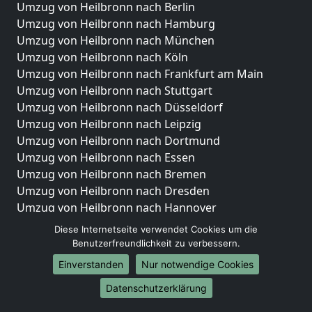
Umzug von Heilbronn nach Berlin
Umzug von Heilbronn nach Hamburg
Umzug von Heilbronn nach München
Umzug von Heilbronn nach Köln
Umzug von Heilbronn nach Frankfurt am Main
Umzug von Heilbronn nach Stuttgart
Umzug von Heilbronn nach Düsseldorf
Umzug von Heilbronn nach Leipzig
Umzug von Heilbronn nach Dortmund
Umzug von Heilbronn nach Essen
Umzug von Heilbronn nach Bremen
Umzug von Heilbronn nach Dresden
Umzug von Heilbronn nach Hannover
Umzug von Heilbronn nach Nürnberg
Diese Internetseite verwendet Cookies um die
Umzug von Heilbronn nach Duisburg
Benutzerfreundlichkeit zu verbessern.
Umzug von Heilbronn nach Bochum
Einverstanden
Nur notwendige Cookies
Umzug von Heilbronn nach Wuppertal
Datenschutzerklärung
Umzug von Heilbronn nach Bielefeld
Umzug von Heilbronn nach Bonn