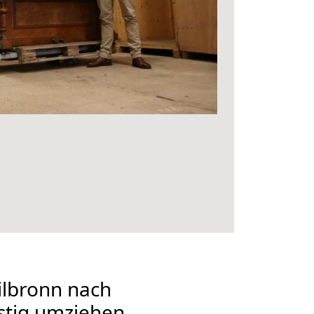
lbronn nach
stig umziehen