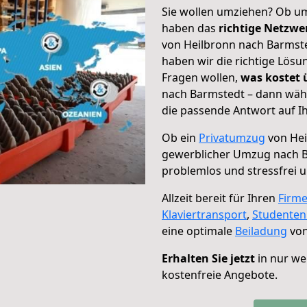
Sie wollen umziehen? Ob um
haben das
richtige Netzw
von Heilbronn nach Barmste
haben wir die richtige Lösu
Fragen wollen,
was kostet
nach Barmstedt – dann wähl
die passende Antwort auf Ih
Ob ein
Privatumzug
von Hei
gewerblicher Umzug nach 
problemlos und stressfrei 
Allzeit bereit für Ihren
Firm
Klaviertransport
,
Studente
eine optimale
Beiladung
von
Erhalten Sie jetzt
in nur we
kostenfreie Angebote.