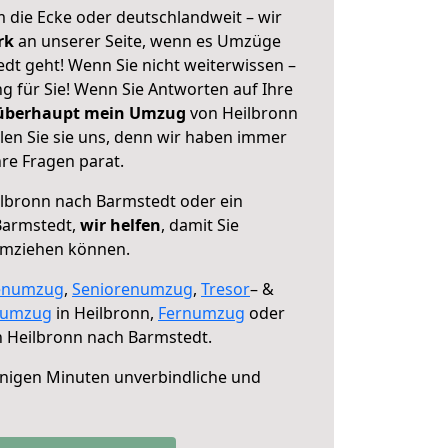
 die Ecke oder deutschlandweit – wir
erk
an unserer Seite, wenn es Umzüge
dt geht! Wenn Sie nicht weiterwissen –
ng für Sie! Wenn Sie Antworten auf Ihre
 überhaupt mein Umzug
von Heilbronn
en Sie sie uns, denn wir haben immer
re Fragen parat.
lbronn nach Barmstedt oder ein
Barmstedt,
wir helfen
, damit Sie
umziehen können.
enumzug
,
Seniorenumzug
,
Tresor
– &
numzug
in Heilbronn,
Fernumzug
oder
 Heilbronn nach Barmstedt.
nigen Minuten unverbindliche und