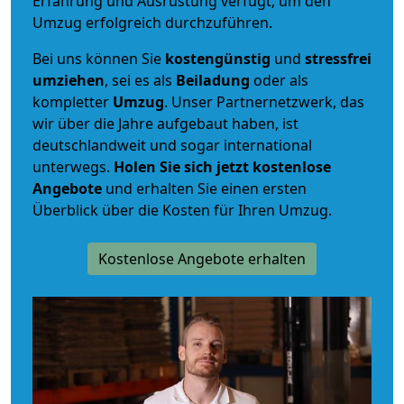
Erfahrung und Ausrüstung verfügt, um den
Umzug erfolgreich durchzuführen.
Bei uns können Sie
kostengünstig
und
stressfrei
umziehen
, sei es als
Beiladung
oder als
kompletter
Umzug
. Unser Partnernetzwerk, das
wir über die Jahre aufgebaut haben, ist
deutschlandweit und sogar international
unterwegs.
Holen Sie sich jetzt kostenlose
Angebote
und erhalten Sie einen ersten
Überblick über die Kosten für Ihren Umzug.
Kostenlose Angebote erhalten