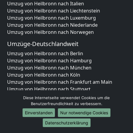
Umzug von Heilbronn nach Italien
Umzug von Heilbronn nach Liechtenstein
Umzug von Heilbronn nach Luxemburg
Umzug von Heilbronn nach Niederlande
Umzug von Heilbronn nach Norwegen
Umzüge-Deutschlandweit
Umzug von Heilbronn nach Berlin
Umzug von Heilbronn nach Hamburg
Umzug von Heilbronn nach München
Umzug von Heilbronn nach Köln
Umzug von Heilbronn nach Frankfurt am Main
Umzug von Heilbronn nach Stuttgart
Umzug von Heilbronn nach Düsseldorf
Diese Internetseite verwendet Cookies um die
Umzug von Heilbronn nach Leipzig
Benutzerfreundlichkeit zu verbessern.
Umzug von Heilbronn nach Dortmund
Einverstanden
Nur notwendige Cookies
Umzug von Heilbronn nach Essen
Datenschutzerklärung
Umzug von Heilbronn nach Bremen
Umzug von Heilbronn nach Dresden