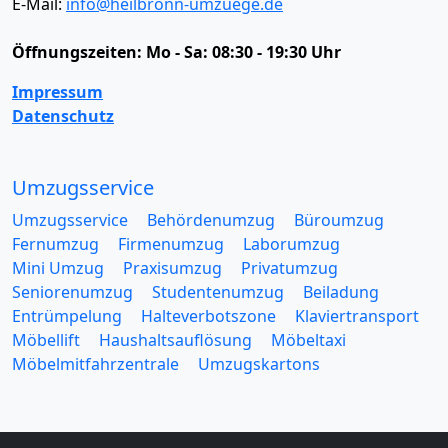
E-Mail:
info@heilbronn-umzuege.de
Öffnungszeiten:
Mo - Sa: 08:30 - 19:30 Uhr
Impressum
Datenschutz
Umzugsservice
Umzugsservice
Behördenumzug
Büroumzug
Fernumzug
Firmenumzug
Laborumzug
Mini Umzug
Praxisumzug
Privatumzug
Seniorenumzug
Studentenumzug
Beiladung
Entrümpelung
Halteverbotszone
Klaviertransport
Möbellift
Haushaltsauflösung
Möbeltaxi
Möbelmitfahrzentrale
Umzugskartons