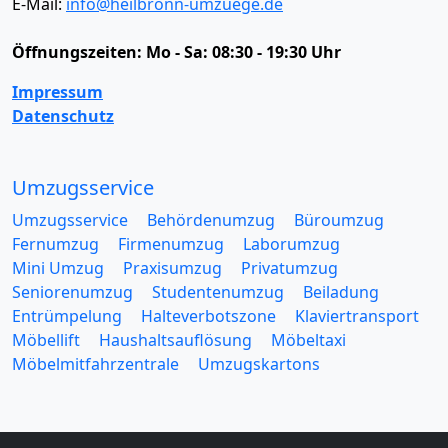
E-Mail:
info@heilbronn-umzuege.de
Öffnungszeiten:
Mo - Sa: 08:30 - 19:30 Uhr
Impressum
Datenschutz
Umzugsservice
Umzugsservice
Behördenumzug
Büroumzug
Fernumzug
Firmenumzug
Laborumzug
Mini Umzug
Praxisumzug
Privatumzug
Seniorenumzug
Studentenumzug
Beiladung
Entrümpelung
Halteverbotszone
Klaviertransport
Möbellift
Haushaltsauflösung
Möbeltaxi
Möbelmitfahrzentrale
Umzugskartons