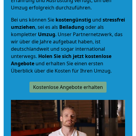
Erfahrung und Ausrüstung verfügt, um den
Umzug erfolgreich durchzuführen.
Bei uns können Sie
kostengünstig
und
stressfrei
umziehen
, sei es als
Beiladung
oder als
kompletter
Umzug
. Unser Partnernetzwerk, das
wir über die Jahre aufgebaut haben, ist
deutschlandweit und sogar international
unterwegs.
Holen Sie sich jetzt kostenlose
Angebote
und erhalten Sie einen ersten
Überblick über die Kosten für Ihren Umzug.
Kostenlose Angebote erhalten