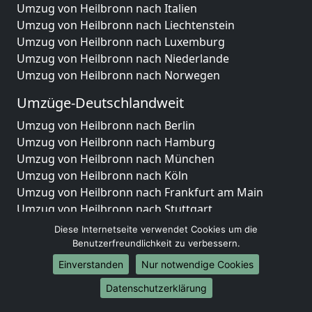
Umzug von Heilbronn nach Italien
Umzug von Heilbronn nach Liechtenstein
Umzug von Heilbronn nach Luxemburg
Umzug von Heilbronn nach Niederlande
Umzug von Heilbronn nach Norwegen
Umzüge-Deutschlandweit
Umzug von Heilbronn nach Berlin
Umzug von Heilbronn nach Hamburg
Umzug von Heilbronn nach München
Umzug von Heilbronn nach Köln
Umzug von Heilbronn nach Frankfurt am Main
Umzug von Heilbronn nach Stuttgart
Umzug von Heilbronn nach Düsseldorf
Diese Internetseite verwendet Cookies um die
Umzug von Heilbronn nach Leipzig
Benutzerfreundlichkeit zu verbessern.
Umzug von Heilbronn nach Dortmund
Einverstanden
Nur notwendige Cookies
Umzug von Heilbronn nach Essen
Datenschutzerklärung
Umzug von Heilbronn nach Bremen
Umzug von Heilbronn nach Dresden