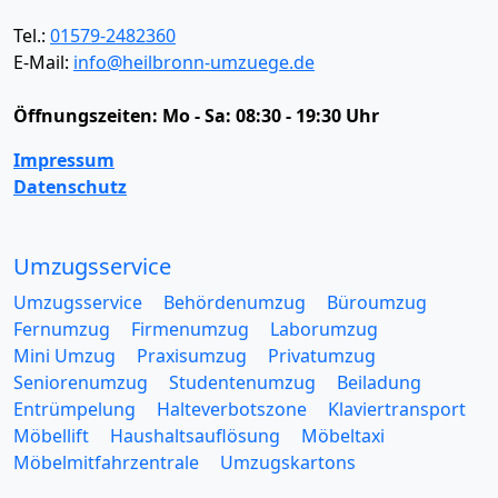
Tel.:
01579-2482360
E-Mail:
info@heilbronn-umzuege.de
Öffnungszeiten:
Mo - Sa: 08:30 - 19:30 Uhr
Impressum
Datenschutz
Umzugsservice
Umzugsservice
Behördenumzug
Büroumzug
Fernumzug
Firmenumzug
Laborumzug
Mini Umzug
Praxisumzug
Privatumzug
Seniorenumzug
Studentenumzug
Beiladung
Entrümpelung
Halteverbotszone
Klaviertransport
Möbellift
Haushaltsauflösung
Möbeltaxi
Möbelmitfahrzentrale
Umzugskartons