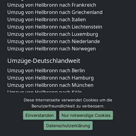
Umzug von Heilbronn nach Frankreich
Umzug von Heilbronn nach Griechenland
Umzug von Heilbronn nach Italien
Umzug von Heilbronn nach Liechtenstein
Umzug von Heilbronn nach Luxemburg
Umzug von Heilbronn nach Niederlande
Umzug von Heilbronn nach Norwegen
Umzüge-Deutschlandweit
Umzug von Heilbronn nach Berlin
Umzug von Heilbronn nach Hamburg
Umzug von Heilbronn nach München
Umzug von Heilbronn nach Köln
Umzug von Heilbronn nach Frankfurt am Main
Diese Internetseite verwendet Cookies um die
Umzug von Heilbronn nach Stuttgart
Benutzerfreundlichkeit zu verbessern.
Umzug von Heilbronn nach Düsseldorf
Einverstanden
Nur notwendige Cookies
Umzug von Heilbronn nach Leipzig
Datenschutzerklärung
Umzug von Heilbronn nach Dortmund
Umzug von Heilbronn nach Essen