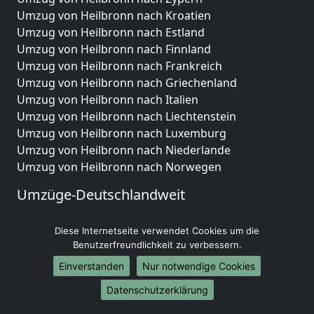
Umzug von Heilbronn nach Kroatien
Umzug von Heilbronn nach Estland
Umzug von Heilbronn nach Finnland
Umzug von Heilbronn nach Frankreich
Umzug von Heilbronn nach Griechenland
Umzug von Heilbronn nach Italien
Umzug von Heilbronn nach Liechtenstein
Umzug von Heilbronn nach Luxemburg
Umzug von Heilbronn nach Niederlande
Umzug von Heilbronn nach Norwegen
Umzüge-Deutschlandweit
Umzug von Heilbronn nach Berlin
Diese Internetseite verwendet Cookies um die
Umzug von Heilbronn nach Hamburg
Benutzerfreundlichkeit zu verbessern.
Umzug von Heilbronn nach München
Umzug von Heilbronn nach Köln
Einverstanden
Nur notwendige Cookies
Umzug von Heilbronn nach Frankfurt am Main
Datenschutzerklärung
Umzug von Heilbronn nach Stuttgart