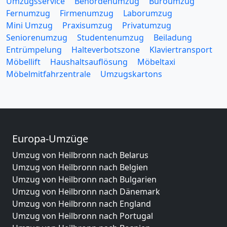
Umzugsservice
Behördenumzug
Büroumzug
Fernumzug
Firmenumzug
Laborumzug
Mini Umzug
Praxisumzug
Privatumzug
Seniorenumzug
Studentenumzug
Beiladung
Entrümpelung
Halteverbotszone
Klaviertransport
Möbellift
Haushaltsauflösung
Möbeltaxi
Möbelmitfahrzentrale
Umzugskartons
Europa-Umzüge
Umzug von Heilbronn nach Belarus
Umzug von Heilbronn nach Belgien
Umzug von Heilbronn nach Bulgarien
Umzug von Heilbronn nach Dänemark
Umzug von Heilbronn nach England
Umzug von Heilbronn nach Portugal