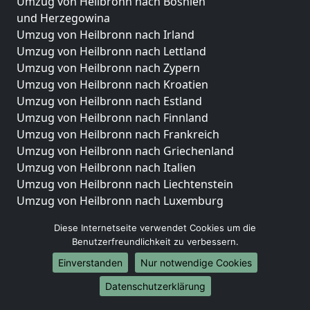
Umzug von Heilbronn nach Bosnien
und Herzegowina
Umzug von Heilbronn nach Irland
Umzug von Heilbronn nach Lettland
Umzug von Heilbronn nach Zypern
Umzug von Heilbronn nach Kroatien
Umzug von Heilbronn nach Estland
Umzug von Heilbronn nach Finnland
Umzug von Heilbronn nach Frankreich
Umzug von Heilbronn nach Griechenland
Umzug von Heilbronn nach Italien
Umzug von Heilbronn nach Liechtenstein
Umzug von Heilbronn nach Luxemburg
Umzug von Heilbronn nach Niederlande
Diese Internetseite verwendet Cookies um die
Umzug von Heilbronn nach Norwegen
Benutzerfreundlichkeit zu verbessern.
Umzüge-Deutschlandweit
Einverstanden
Nur notwendige Cookies
Umzug von Heilbronn nach Berlin
Datenschutzerklärung
Umzug von Heilbronn nach Hamburg