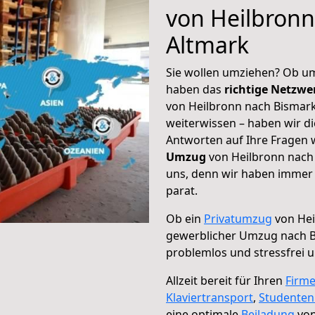
von Heilbronn
Altmark
Sie wollen umziehen? Ob um
haben das
richtige Netzw
von Heilbronn nach Bismark
weiterwissen – haben wir di
Antworten auf Ihre Fragen 
Umzug
von Heilbronn nach 
uns, denn wir haben immer 
parat.
Ob ein
Privatumzug
von Hei
gewerblicher Umzug nach B
problemlos und stressfrei 
Allzeit bereit für Ihren
Firm
Klaviertransport
,
Studente
eine optimale
Beiladung
von