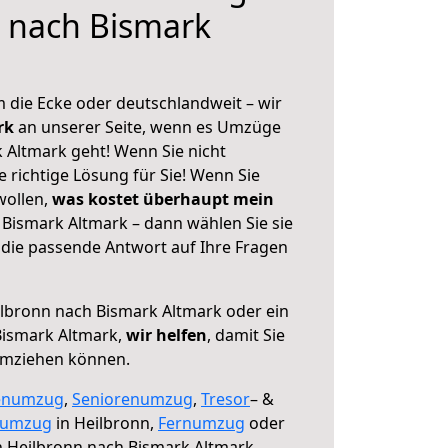
 nach Bismark
 die Ecke oder deutschlandweit – wir
erk
an unserer Seite, wenn es Umzüge
 Altmark geht! Wenn Sie nicht
e richtige Lösung für Sie! Wenn Sie
wollen,
was kostet überhaupt mein
Bismark Altmark – dann wählen Sie sie
die passende Antwort auf Ihre Fragen
lbronn nach Bismark Altmark oder ein
ismark Altmark,
wir helfen
, damit Sie
umziehen können.
enumzug
,
Seniorenumzug
,
Tresor
– &
numzug
in Heilbronn,
Fernumzug
oder
 Heilbronn nach Bismark Altmark.