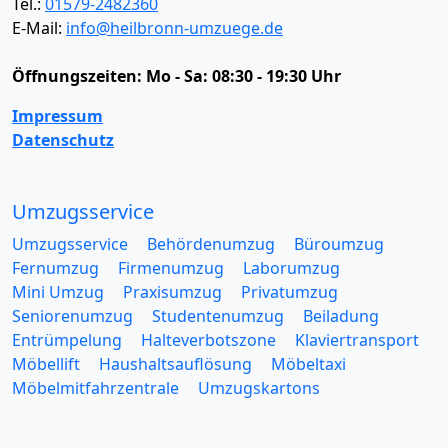
Tel.:
01579-2482360
E-Mail:
info@heilbronn-umzuege.de
Öffnungszeiten:
Mo - Sa: 08:30 - 19:30 Uhr
Impressum
Datenschutz
Umzugsservice
Umzugsservice
Behördenumzug
Büroumzug
Fernumzug
Firmenumzug
Laborumzug
Mini Umzug
Praxisumzug
Privatumzug
Seniorenumzug
Studentenumzug
Beiladung
Entrümpelung
Halteverbotszone
Klaviertransport
Möbellift
Haushaltsauflösung
Möbeltaxi
Möbelmitfahrzentrale
Umzugskartons