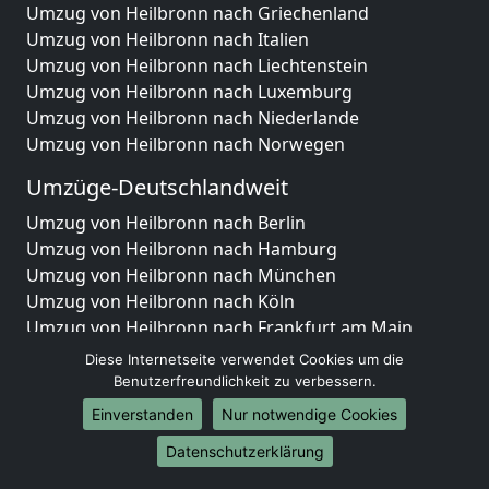
Umzug von Heilbronn nach Griechenland
Umzug von Heilbronn nach Italien
Umzug von Heilbronn nach Liechtenstein
Umzug von Heilbronn nach Luxemburg
Umzug von Heilbronn nach Niederlande
Umzug von Heilbronn nach Norwegen
Umzüge-Deutschlandweit
Umzug von Heilbronn nach Berlin
Umzug von Heilbronn nach Hamburg
Umzug von Heilbronn nach München
Umzug von Heilbronn nach Köln
Umzug von Heilbronn nach Frankfurt am Main
Umzug von Heilbronn nach Stuttgart
Diese Internetseite verwendet Cookies um die
Umzug von Heilbronn nach Düsseldorf
Benutzerfreundlichkeit zu verbessern.
Umzug von Heilbronn nach Leipzig
Einverstanden
Nur notwendige Cookies
Umzug von Heilbronn nach Dortmund
Datenschutzerklärung
Umzug von Heilbronn nach Essen
Umzug von Heilbronn nach Bremen