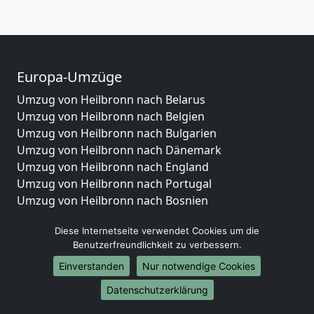
Europa-Umzüge
Umzug von Heilbronn nach Belarus
Umzug von Heilbronn nach Belgien
Umzug von Heilbronn nach Bulgarien
Umzug von Heilbronn nach Dänemark
Umzug von Heilbronn nach England
Umzug von Heilbronn nach Portugal
Umzug von Heilbronn nach Bosnien
und Herzegowina
Diese Internetseite verwendet Cookies um die
Umzug von Heilbronn nach Irland
Benutzerfreundlichkeit zu verbessern.
Umzug von Heilbronn nach Lettland
Umzug von Heilbronn nach Zypern
Einverstanden
Nur notwendige Cookies
Umzug von Heilbronn nach Kroatien
Datenschutzerklärung
Umzug von Heilbronn nach Estland