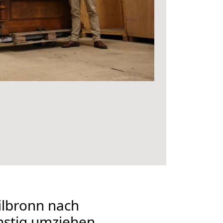
lbronn nach
nstig umziehen