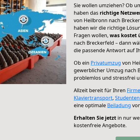
Sie wollen umziehen? Ob um
haben das
richtige Netzw
von Heilbronn nach Breckerf
haben wir die richtige Lösu
Fragen wollen,
was kostet
nach Breckerfeld – dann wä
die passende Antwort auf Ih
Ob ein
Privatumzug
von Hei
gewerblicher Umzug nach B
problemlos und stressfrei 
Allzeit bereit für Ihren
Firm
Klaviertransport
,
Studente
eine optimale
Beiladung
von
Erhalten Sie jetzt
in nur we
kostenfreie Angebote.