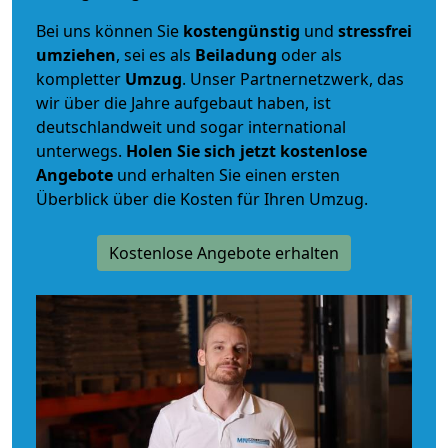
Bei uns können Sie
kostengünstig
und
stressfrei
umziehen
, sei es als
Beiladung
oder als
kompletter
Umzug
. Unser Partnernetzwerk, das
wir über die Jahre aufgebaut haben, ist
deutschlandweit und sogar international
unterwegs.
Holen Sie sich jetzt kostenlose
Angebote
und erhalten Sie einen ersten
Überblick über die Kosten für Ihren Umzug.
Kostenlose Angebote erhalten