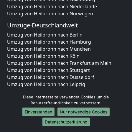
Umzug von Heilbronn nach Niederlande
Umzug von Heilbronn nach Norwegen
Umzüge-Deutschlandweit
Umzug von Heilbronn nach Berlin
Umzug von Heilbronn nach Hamburg
Umzug von Heilbronn nach München
Umzug von Heilbronn nach Köln
Umzug von Heilbronn nach Frankfurt am Main
Umzug von Heilbronn nach Stuttgart
Umzug von Heilbronn nach Düsseldorf
Umzug von Heilbronn nach Leipzig
Umzug von Heilbronn nach Dortmund
Diese Internetseite verwendet Cookies um die
Umzug von Heilbronn nach Essen
Benutzerfreundlichkeit zu verbessern.
Umzug von Heilbronn nach Bremen
Umzug von Heilbronn nach Dresden
Einverstanden
Nur notwendige Cookies
Umzug von Heilbronn nach Hannover
Datenschutzerklärung
Umzug von Heilbronn nach Nürnberg