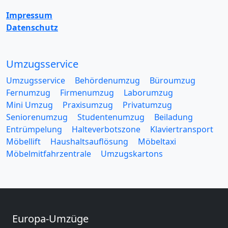
Impressum
Datenschutz
Umzugsservice
Umzugsservice
Behördenumzug
Büroumzug
Fernumzug
Firmenumzug
Laborumzug
Mini Umzug
Praxisumzug
Privatumzug
Seniorenumzug
Studentenumzug
Beiladung
Entrümpelung
Halteverbotszone
Klaviertransport
Möbellift
Haushaltsauflösung
Möbeltaxi
Möbelmitfahrzentrale
Umzugskartons
Europa-Umzüge