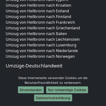
Umzug von Heilbronn nach Kroatien
Umzug von Heilbronn nach Estland
Umzug von Heilbronn nach Finnland
Umzug von Heilbronn nach Frankreich
Umzug von Heilbronn nach Griechenland
Umzug von Heilbronn nach Italien
Umzug von Heilbronn nach Liechtenstein
Umzug von Heilbronn nach Luxemburg
Umzug von Heilbronn nach Niederlande
Umzug von Heilbronn nach Norwegen
Umzüge-Deutschlandweit
Umzug von Heilbronn nach Berlin
Diese Internetseite verwendet Cookies um die
Umzug von Heilbronn nach Hamburg
Benutzerfreundlichkeit zu verbessern.
Umzug von Heilbronn nach München
Umzug von Heilbronn nach Köln
Einverstanden
Nur notwendige Cookies
Umzug von Heilbronn nach Frankfurt am Main
Datenschutzerklärung
Umzug von Heilbronn nach Stuttgart