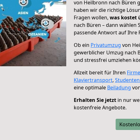
von Heilbronn nach Büren g
haben wir die richtige Lösu
Fragen wollen,
was kostet
nach Büren – dann wählen S
passende Antwort auf Ihre 
Ob ein
Privatumzug
von Hei
gewerblicher Umzug nach 
und stressfrei umziehen kö
Allzeit bereit für Ihren
Firm
Klaviertransport
,
Studente
eine optimale
Beiladung
von
Erhalten Sie jetzt
in nur we
kostenfreie Angebote.
Kostenlo