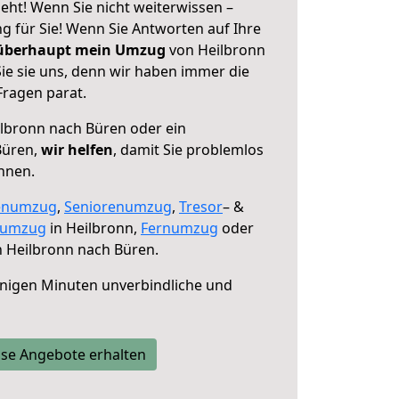
eht! Wenn Sie nicht weiterwissen –
ng für Sie! Wenn Sie Antworten auf Ihre
 überhaupt mein Umzug
von Heilbronn
ie sie uns, denn wir haben immer die
Fragen parat.
lbronn nach Büren oder ein
Büren,
wir helfen
, damit Sie problemlos
nnen.
enumzug
,
Seniorenumzug
,
Tresor
– &
numzug
in Heilbronn,
Fernumzug
oder
 Heilbronn nach Büren.
nigen Minuten unverbindliche und
se Angebote erhalten