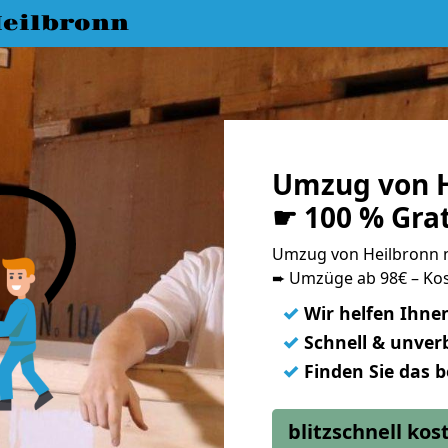
eilbronn
Umzug von H
☛ 100 % Gra
Umzug von Heilbronn 
➨ Umzüge ab 98€ – Kos
✓
Wir helfen Ihne
✓
Schnell & unverb
✓
Finden Sie das 
blitzschnell ko