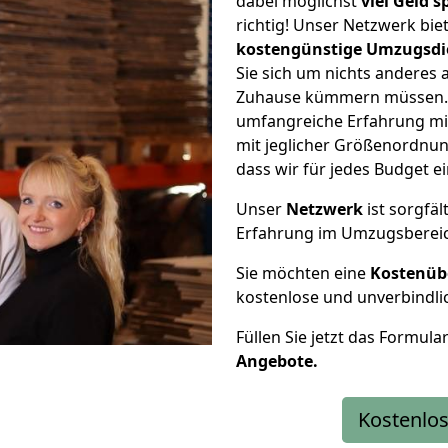
dabei möglichst
viel Geld 
richtig! Unser Netzwerk bi
kostengünstige Umzugsdi
Sie sich um nichts anderes 
Zuhause kümmern müssen. W
umfangreiche Erfahrung mi
mit jeglicher Größenordnun
dass wir für jedes Budget 
Unser
Netzwerk
ist sorgfäl
Erfahrung im Umzugsberei
Sie möchten eine
Kostenüb
kostenlose und unverbindli
Füllen Sie jetzt das Formula
Angebote.
Kostenlos