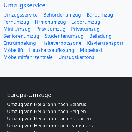
Umzugsservice
Umzugsservice
Behördenumzug
Büroumzug
Fernumzug
Firmenumzug
Laborumzug
Mini Umzug
Praxisumzug
Privatumzug
Seniorenumzug
Studentenumzug
Beiladung
Entrümpelung
Halteverbotszone
Klaviertransport
Möbellift
Haushaltsauflösung
Möbeltaxi
Möbelmitfahrzentrale
Umzugskartons
Europa-Umzüge
Umzug von Heilbronn nach Belarus
Umzug von Heilbronn nach Belgien
Umzug von Heilbronn nach Bulgarien
Umzug von Heilbronn nach Dänemark