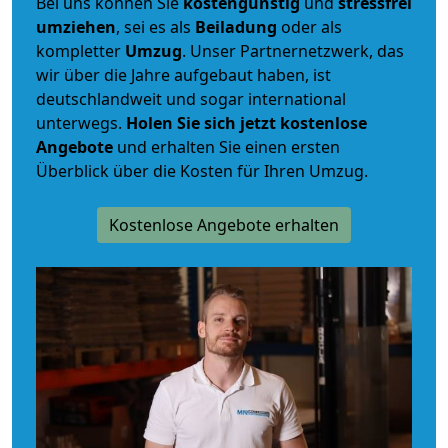
Bei uns können Sie
kostengünstig
und
stressfrei
umziehen
, sei es als
Beiladung
oder als
kompletter
Umzug
. Unser Partnernetzwerk, das
wir über die Jahre aufgebaut haben, ist
deutschlandweit und sogar international
unterwegs.
Holen Sie sich jetzt kostenlose
Angebote
und erhalten Sie einen ersten
Überblick über die Kosten für Ihren Umzug.
Kostenlose Angebote erhalten