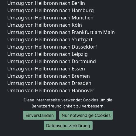
Umzug von Heilbronn nach Berlin
Umzug von Heilbronn nach Hamburg
Umzug von Heilbronn nach München
Umzug von Heilbronn nach Köln
Umzug von Heilbronn nach Frankfurt am Main
Umzug von Heilbronn nach Stuttgart
Umzug von Heilbronn nach Düsseldorf
Umzug von Heilbronn nach Leipzig
Umzug von Heilbronn nach Dortmund
Umzug von Heilbronn nach Essen
Umzug von Heilbronn nach Bremen
Umzug von Heilbronn nach Dresden
Umzug von Heilbronn nach Hannover
Umzug von Heilbronn nach Nürnberg
Diese Internetseite verwendet Cookies um die
Umzug von Heilbronn nach Duisburg
Benutzerfreundlichkeit zu verbessern.
Umzug von Heilbronn nach Bochum
Einverstanden
Nur notwendige Cookies
Umzug von Heilbronn nach Wuppertal
Datenschutzerklärung
Umzug von Heilbronn nach Bielefeld
Umzug von Heilbronn nach Bonn