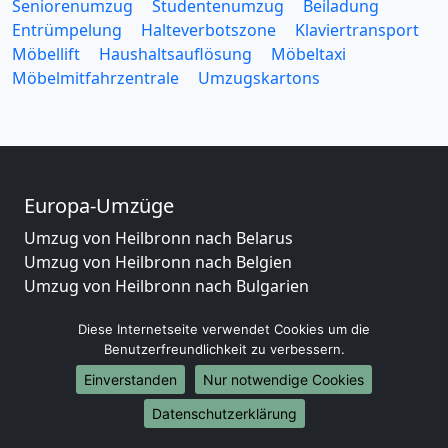
Seniorenumzug
Studentenumzug
Beiladung
Entrümpelung
Halteverbotszone
Klaviertransport
Möbellift
Haushaltsauflösung
Möbeltaxi
Möbelmitfahrzentrale
Umzugskartons
Europa-Umzüge
Umzug von Heilbronn nach Belarus
Umzug von Heilbronn nach Belgien
Umzug von Heilbronn nach Bulgarien
Umzug von Heilbronn nach Dänemark
Diese Internetseite verwendet Cookies um die
Umzug von Heilbronn nach England
Benutzerfreundlichkeit zu verbessern.
Umzug von Heilbronn nach Portugal
Umzug von Heilbronn nach Bosnien
Einverstanden
Nur notwendige Cookies
und Herzegowina
Datenschutzerklärung
Umzug von Heilbronn nach Irland