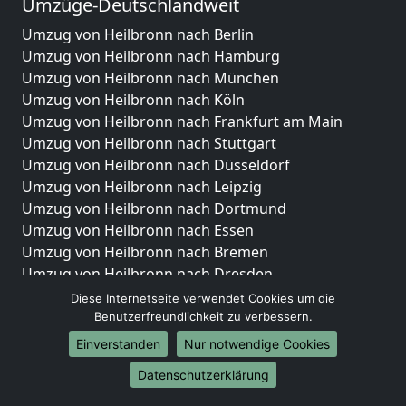
Umzüge-Deutschlandweit
Umzug von Heilbronn nach Berlin
Umzug von Heilbronn nach Hamburg
Umzug von Heilbronn nach München
Umzug von Heilbronn nach Köln
Umzug von Heilbronn nach Frankfurt am Main
Umzug von Heilbronn nach Stuttgart
Umzug von Heilbronn nach Düsseldorf
Umzug von Heilbronn nach Leipzig
Umzug von Heilbronn nach Dortmund
Umzug von Heilbronn nach Essen
Umzug von Heilbronn nach Bremen
Umzug von Heilbronn nach Dresden
Umzug von Heilbronn nach Hannover
Diese Internetseite verwendet Cookies um die
Umzug von Heilbronn nach Nürnberg
Benutzerfreundlichkeit zu verbessern.
Umzug von Heilbronn nach Duisburg
Einverstanden
Nur notwendige Cookies
Umzug von Heilbronn nach Bochum
Datenschutzerklärung
Umzug von Heilbronn nach Wuppertal
Umzug von Heilbronn nach Bielefeld