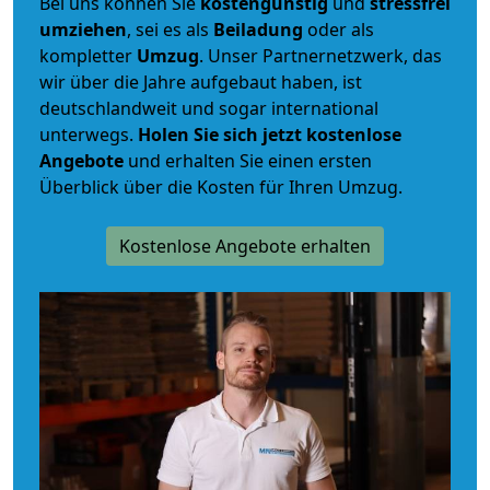
Bei uns können Sie
kostengünstig
und
stressfrei
umziehen
, sei es als
Beiladung
oder als
kompletter
Umzug
. Unser Partnernetzwerk, das
wir über die Jahre aufgebaut haben, ist
deutschlandweit und sogar international
unterwegs.
Holen Sie sich jetzt kostenlose
Angebote
und erhalten Sie einen ersten
Überblick über die Kosten für Ihren Umzug.
Kostenlose Angebote erhalten