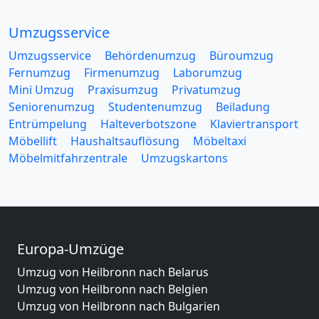
Umzugsservice
Umzugsservice
Behördenumzug
Büroumzug
Fernumzug
Firmenumzug
Laborumzug
Mini Umzug
Praxisumzug
Privatumzug
Seniorenumzug
Studentenumzug
Beiladung
Entrümpelung
Halteverbotszone
Klaviertransport
Möbellift
Haushaltsauflösung
Möbeltaxi
Möbelmitfahrzentrale
Umzugskartons
Europa-Umzüge
Umzug von Heilbronn nach Belarus
Umzug von Heilbronn nach Belgien
Umzug von Heilbronn nach Bulgarien