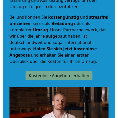
Erfahrung und Ausrüstung verfügt, um den
Umzug erfolgreich durchzuführen.
Bei uns können Sie
kostengünstig
und
stressfrei
umziehen
, sei es als
Beiladung
oder als
kompletter
Umzug
. Unser Partnernetzwerk, das
wir über die Jahre aufgebaut haben, ist
deutschlandweit und sogar international
unterwegs.
Holen Sie sich jetzt kostenlose
Angebote
und erhalten Sie einen ersten
Überblick über die Kosten für Ihren Umzug.
Kostenlose Angebote erhalten