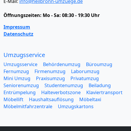
E-Mail:
info@heilbronn-umzuege.de
Öffnungszeiten:
Mo - Sa: 08:30 - 19:30 Uhr
Impressum
Datenschutz
Umzugsservice
Umzugsservice
Behördenumzug
Büroumzug
Fernumzug
Firmenumzug
Laborumzug
Mini Umzug
Praxisumzug
Privatumzug
Seniorenumzug
Studentenumzug
Beiladung
Entrümpelung
Halteverbotszone
Klaviertransport
Möbellift
Haushaltsauflösung
Möbeltaxi
Möbelmitfahrzentrale
Umzugskartons