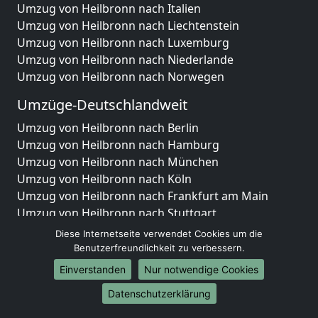
Umzug von Heilbronn nach Italien
Umzug von Heilbronn nach Liechtenstein
Umzug von Heilbronn nach Luxemburg
Umzug von Heilbronn nach Niederlande
Umzug von Heilbronn nach Norwegen
Umzüge-Deutschlandweit
Umzug von Heilbronn nach Berlin
Umzug von Heilbronn nach Hamburg
Umzug von Heilbronn nach München
Umzug von Heilbronn nach Köln
Umzug von Heilbronn nach Frankfurt am Main
Umzug von Heilbronn nach Stuttgart
Umzug von Heilbronn nach Düsseldorf
Diese Internetseite verwendet Cookies um die
Umzug von Heilbronn nach Leipzig
Benutzerfreundlichkeit zu verbessern.
Umzug von Heilbronn nach Dortmund
Einverstanden
Nur notwendige Cookies
Umzug von Heilbronn nach Essen
Datenschutzerklärung
Umzug von Heilbronn nach Bremen
Umzug von Heilbronn nach Dresden