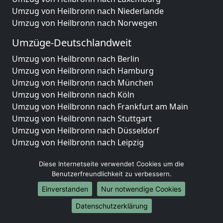
Umzug von Heilbronn nach Niederlande
Umzug von Heilbronn nach Norwegen
Umzüge-Deutschlandweit
Umzug von Heilbronn nach Berlin
Umzug von Heilbronn nach Hamburg
Umzug von Heilbronn nach München
Umzug von Heilbronn nach Köln
Umzug von Heilbronn nach Frankfurt am Main
Umzug von Heilbronn nach Stuttgart
Umzug von Heilbronn nach Düsseldorf
Umzug von Heilbronn nach Leipzig
Umzug von Heilbronn nach Dortmund
Diese Internetseite verwendet Cookies um die
Umzug von Heilbronn nach Essen
Benutzerfreundlichkeit zu verbessern.
Umzug von Heilbronn nach Bremen
Umzug von Heilbronn nach Dresden
Einverstanden
Nur notwendige Cookies
Umzug von Heilbronn nach Hannover
Datenschutzerklärung
Umzug von Heilbronn nach Nürnberg