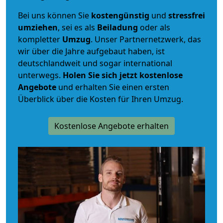
Bei uns können Sie
kostengünstig
und
stressfrei
umziehen
, sei es als
Beiladung
oder als
kompletter
Umzug
. Unser Partnernetzwerk, das
wir über die Jahre aufgebaut haben, ist
deutschlandweit und sogar international
unterwegs.
Holen Sie sich jetzt kostenlose
Angebote
und erhalten Sie einen ersten
Überblick über die Kosten für Ihren Umzug.
Kostenlose Angebote erhalten