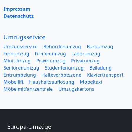
Impressum
Datenschutz
Umzugsservice
Umzugsservice
Behördenumzug
Büroumzug
Fernumzug
Firmenumzug
Laborumzug
Mini Umzug
Praxisumzug
Privatumzug
Seniorenumzug
Studentenumzug
Beiladung
Entrümpelung
Halteverbotszone
Klaviertransport
Möbellift
Haushaltsauflösung
Möbeltaxi
Möbelmitfahrzentrale
Umzugskartons
Europa-Umzüge