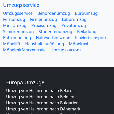
Umzugsservice
Umzugsservice
Behördenumzug
Büroumzug
Fernumzug
Firmenumzug
Laborumzug
Mini Umzug
Praxisumzug
Privatumzug
Seniorenumzug
Studentenumzug
Beiladung
Entrümpelung
Halteverbotszone
Klaviertransport
Möbellift
Haushaltsauflösung
Möbeltaxi
Möbelmitfahrzentrale
Umzugskartons
Europa-Umzüge
Umzug von Heilbronn nach Belarus
Umzug von Heilbronn nach Belgien
Umzug von Heilbronn nach Bulgarien
Umzug von Heilbronn nach Dänemark