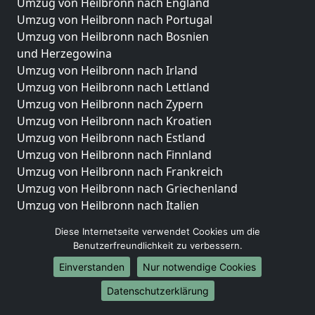
Umzug von Heilbronn nach England
Umzug von Heilbronn nach Portugal
Umzug von Heilbronn nach Bosnien
und Herzegowina
Umzug von Heilbronn nach Irland
Umzug von Heilbronn nach Lettland
Umzug von Heilbronn nach Zypern
Umzug von Heilbronn nach Kroatien
Umzug von Heilbronn nach Estland
Umzug von Heilbronn nach Finnland
Umzug von Heilbronn nach Frankreich
Umzug von Heilbronn nach Griechenland
Umzug von Heilbronn nach Italien
Umzug von Heilbronn nach Liechtenstein
Diese Internetseite verwendet Cookies um die
Umzug von Heilbronn nach Luxemburg
Benutzerfreundlichkeit zu verbessern.
Umzug von Heilbronn nach Niederlande
Einverstanden
Nur notwendige Cookies
Umzug von Heilbronn nach Norwegen
Datenschutzerklärung
Umzüge-Deutschlandweit