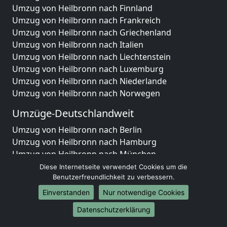
Umzug von Heilbronn nach Finnland
Umzug von Heilbronn nach Frankreich
Umzug von Heilbronn nach Griechenland
Umzug von Heilbronn nach Italien
Umzug von Heilbronn nach Liechtenstein
Umzug von Heilbronn nach Luxemburg
Umzug von Heilbronn nach Niederlande
Umzug von Heilbronn nach Norwegen
Umzüge-Deutschlandweit
Umzug von Heilbronn nach Berlin
Umzug von Heilbronn nach Hamburg
Umzug von Heilbronn nach München
Umzug von Heilbronn nach Köln
Diese Internetseite verwendet Cookies um die
Umzug von Heilbronn nach Frankfurt am Main
Benutzerfreundlichkeit zu verbessern.
Umzug von Heilbronn nach Stuttgart
Einverstanden
Nur notwendige Cookies
Umzug von Heilbronn nach Düsseldorf
Datenschutzerklärung
Umzug von Heilbronn nach Leipzig
Umzug von Heilbronn nach Dortmund