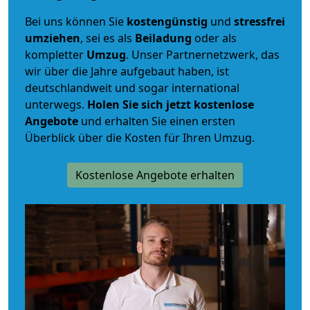
Bei uns können Sie
kostengünstig
und
stressfrei
umziehen
, sei es als
Beiladung
oder als
kompletter
Umzug
. Unser Partnernetzwerk, das
wir über die Jahre aufgebaut haben, ist
deutschlandweit und sogar international
unterwegs.
Holen Sie sich jetzt kostenlose
Angebote
und erhalten Sie einen ersten
Überblick über die Kosten für Ihren Umzug.
Kostenlose Angebote erhalten