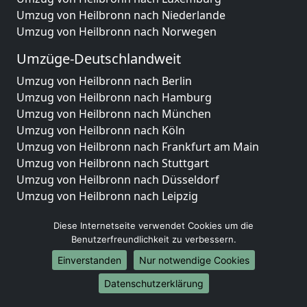
Umzug von Heilbronn nach Niederlande
Umzug von Heilbronn nach Norwegen
Umzüge-Deutschlandweit
Umzug von Heilbronn nach Berlin
Umzug von Heilbronn nach Hamburg
Umzug von Heilbronn nach München
Umzug von Heilbronn nach Köln
Umzug von Heilbronn nach Frankfurt am Main
Umzug von Heilbronn nach Stuttgart
Umzug von Heilbronn nach Düsseldorf
Umzug von Heilbronn nach Leipzig
Umzug von Heilbronn nach Dortmund
Diese Internetseite verwendet Cookies um die
Umzug von Heilbronn nach Essen
Benutzerfreundlichkeit zu verbessern.
Umzug von Heilbronn nach Bremen
Umzug von Heilbronn nach Dresden
Einverstanden
Nur notwendige Cookies
Umzug von Heilbronn nach Hannover
Datenschutzerklärung
Umzug von Heilbronn nach Nürnberg