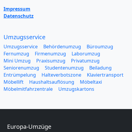
Impressum
Datenschutz
Umzugsservice
Umzugsservice
Behördenumzug
Büroumzug
Fernumzug
Firmenumzug
Laborumzug
Mini Umzug
Praxisumzug
Privatumzug
Seniorenumzug
Studentenumzug
Beiladung
Entrümpelung
Halteverbotszone
Klaviertransport
Möbellift
Haushaltsauflösung
Möbeltaxi
Möbelmitfahrzentrale
Umzugskartons
Europa-Umzüge