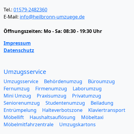
Tel.:
01579-2482360
E-Mail:
info@heilbronn-umzuege.de
Öffnungszeiten:
Mo - Sa: 08:30 - 19:30 Uhr
Impressum
Datenschutz
Umzugsservice
Umzugsservice
Behördenumzug
Büroumzug
Fernumzug
Firmenumzug
Laborumzug
Mini Umzug
Praxisumzug
Privatumzug
Seniorenumzug
Studentenumzug
Beiladung
Entrümpelung
Halteverbotszone
Klaviertransport
Möbellift
Haushaltsauflösung
Möbeltaxi
Möbelmitfahrzentrale
Umzugskartons