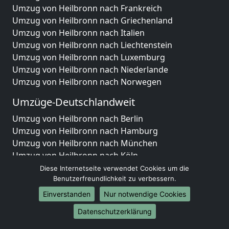
Umzug von Heilbronn nach Frankreich
Umzug von Heilbronn nach Griechenland
Umzug von Heilbronn nach Italien
Umzug von Heilbronn nach Liechtenstein
Umzug von Heilbronn nach Luxemburg
Umzug von Heilbronn nach Niederlande
Umzug von Heilbronn nach Norwegen
Umzüge-Deutschlandweit
Umzug von Heilbronn nach Berlin
Umzug von Heilbronn nach Hamburg
Umzug von Heilbronn nach München
Umzug von Heilbronn nach Köln
Umzug von Heilbronn nach Frankfurt am Main
Diese Internetseite verwendet Cookies um die
Umzug von Heilbronn nach Stuttgart
Benutzerfreundlichkeit zu verbessern.
Umzug von Heilbronn nach Düsseldorf
Einverstanden
Nur notwendige Cookies
Umzug von Heilbronn nach Leipzig
Datenschutzerklärung
Umzug von Heilbronn nach Dortmund
Umzug von Heilbronn nach Essen