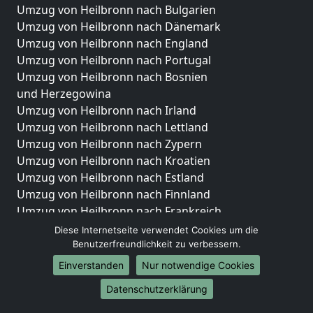
Umzug von Heilbronn nach Bulgarien
Umzug von Heilbronn nach Dänemark
Umzug von Heilbronn nach England
Umzug von Heilbronn nach Portugal
Umzug von Heilbronn nach Bosnien
und Herzegowina
Umzug von Heilbronn nach Irland
Umzug von Heilbronn nach Lettland
Umzug von Heilbronn nach Zypern
Umzug von Heilbronn nach Kroatien
Umzug von Heilbronn nach Estland
Umzug von Heilbronn nach Finnland
Umzug von Heilbronn nach Frankreich
Umzug von Heilbronn nach Griechenland
Diese Internetseite verwendet Cookies um die
Umzug von Heilbronn nach Italien
Benutzerfreundlichkeit zu verbessern.
Umzug von Heilbronn nach Liechtenstein
Einverstanden
Nur notwendige Cookies
Umzug von Heilbronn nach Luxemburg
Datenschutzerklärung
Umzug von Heilbronn nach Niederlande
Umzug von Heilbronn nach Norwegen