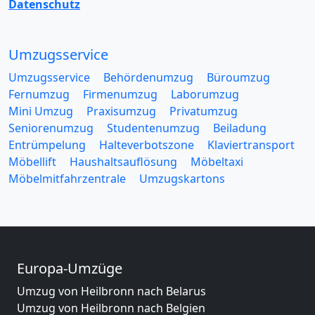
Datenschutz
Umzugsservice
Umzugsservice
Behördenumzug
Büroumzug
Fernumzug
Firmenumzug
Laborumzug
Mini Umzug
Praxisumzug
Privatumzug
Seniorenumzug
Studentenumzug
Beiladung
Entrümpelung
Halteverbotszone
Klaviertransport
Möbellift
Haushaltsauflösung
Möbeltaxi
Möbelmitfahrzentrale
Umzugskartons
Europa-Umzüge
Umzug von Heilbronn nach Belarus
Umzug von Heilbronn nach Belgien