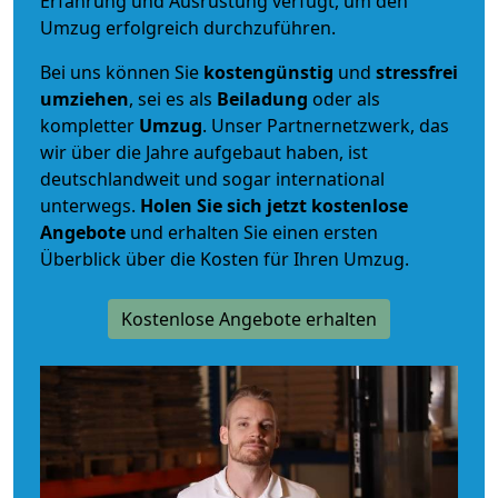
Erfahrung und Ausrüstung verfügt, um den
Umzug erfolgreich durchzuführen.
Bei uns können Sie
kostengünstig
und
stressfrei
umziehen
, sei es als
Beiladung
oder als
kompletter
Umzug
. Unser Partnernetzwerk, das
wir über die Jahre aufgebaut haben, ist
deutschlandweit und sogar international
unterwegs.
Holen Sie sich jetzt kostenlose
Angebote
und erhalten Sie einen ersten
Überblick über die Kosten für Ihren Umzug.
Kostenlose Angebote erhalten