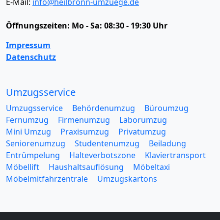
E-Mail:
info@heilbronn-umzuege.de
Öffnungszeiten:
Mo - Sa: 08:30 - 19:30 Uhr
Impressum
Datenschutz
Umzugsservice
Umzugsservice
Behördenumzug
Büroumzug
Fernumzug
Firmenumzug
Laborumzug
Mini Umzug
Praxisumzug
Privatumzug
Seniorenumzug
Studentenumzug
Beiladung
Entrümpelung
Halteverbotszone
Klaviertransport
Möbellift
Haushaltsauflösung
Möbeltaxi
Möbelmitfahrzentrale
Umzugskartons