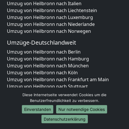
Umzug von Heilbronn nach Italien
Umzug von Heilbronn nach Liechtenstein
Umzug von Heilbronn nach Luxemburg
Umzug von Heilbronn nach Niederlande
Umzug von Heilbronn nach Norwegen
Umzüge-Deutschlandweit
Umzug von Heilbronn nach Berlin
Umzug von Heilbronn nach Hamburg
Umzug von Heilbronn nach München
Umzug von Heilbronn nach Köln
Umzug von Heilbronn nach Frankfurt am Main
Umzug von Heilbronn nach Stuttgart
Umzug von Heilbronn nach Düsseldorf
Diese Internetseite verwendet Cookies um die
Umzug von Heilbronn nach Leipzig
Benutzerfreundlichkeit zu verbessern.
Umzug von Heilbronn nach Dortmund
Einverstanden
Nur notwendige Cookies
Umzug von Heilbronn nach Essen
Datenschutzerklärung
Umzug von Heilbronn nach Bremen
Umzug von Heilbronn nach Dresden