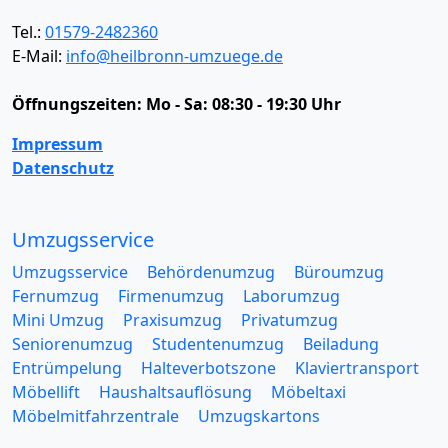
Tel.:
01579-2482360
E-Mail:
info@heilbronn-umzuege.de
Öffnungszeiten:
Mo - Sa: 08:30 - 19:30 Uhr
Impressum
Datenschutz
Umzugsservice
Umzugsservice
Behördenumzug
Büroumzug
Fernumzug
Firmenumzug
Laborumzug
Mini Umzug
Praxisumzug
Privatumzug
Seniorenumzug
Studentenumzug
Beiladung
Entrümpelung
Halteverbotszone
Klaviertransport
Möbellift
Haushaltsauflösung
Möbeltaxi
Möbelmitfahrzentrale
Umzugskartons