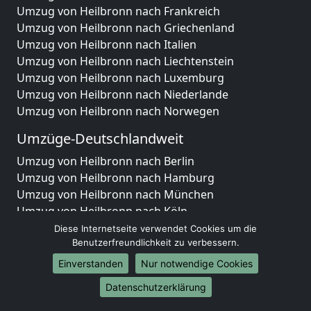
Umzug von Heilbronn nach Frankreich
Umzug von Heilbronn nach Griechenland
Umzug von Heilbronn nach Italien
Umzug von Heilbronn nach Liechtenstein
Umzug von Heilbronn nach Luxemburg
Umzug von Heilbronn nach Niederlande
Umzug von Heilbronn nach Norwegen
Umzüge-Deutschlandweit
Umzug von Heilbronn nach Berlin
Umzug von Heilbronn nach Hamburg
Umzug von Heilbronn nach München
Umzug von Heilbronn nach Köln
Umzug von Heilbronn nach Frankfurt am Main
Diese Internetseite verwendet Cookies um die
Umzug von Heilbronn nach Stuttgart
Benutzerfreundlichkeit zu verbessern.
Umzug von Heilbronn nach Düsseldorf
Einverstanden
Nur notwendige Cookies
Umzug von Heilbronn nach Leipzig
Datenschutzerklärung
Umzug von Heilbronn nach Dortmund
Umzug von Heilbronn nach Essen