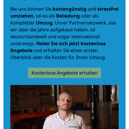
Bei uns können Sie
kostengünstig
und
stressfrei
umziehen
, sei es als
Beiladung
oder als
kompletter
Umzug
. Unser Partnernetzwerk, das
wir über die Jahre aufgebaut haben, ist
deutschlandweit und sogar international
unterwegs.
Holen Sie sich jetzt kostenlose
Angebote
und erhalten Sie einen ersten
Überblick über die Kosten für Ihren Umzug.
Kostenlose Angebote erhalten