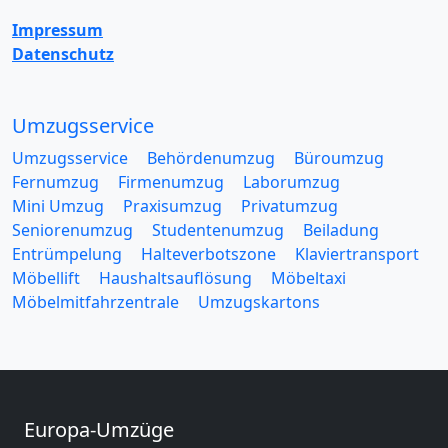
Impressum
Datenschutz
Umzugsservice
Umzugsservice
Behördenumzug
Büroumzug
Fernumzug
Firmenumzug
Laborumzug
Mini Umzug
Praxisumzug
Privatumzug
Seniorenumzug
Studentenumzug
Beiladung
Entrümpelung
Halteverbotszone
Klaviertransport
Möbellift
Haushaltsauflösung
Möbeltaxi
Möbelmitfahrzentrale
Umzugskartons
Europa-Umzüge