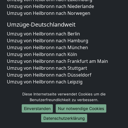
Umzug von Heilbronn nach Niederlande
Umzug von Heilbronn nach Norwegen
Umzüge-Deutschlandweit
Umzug von Heilbronn nach Berlin
Umzug von Heilbronn nach Hamburg
Umzug von Heilbronn nach München
Umzug von Heilbronn nach Köln
Umzug von Heilbronn nach Frankfurt am Main
Umzug von Heilbronn nach Stuttgart
Umzug von Heilbronn nach Düsseldorf
Umzug von Heilbronn nach Leipzig
Umzug von Heilbronn nach Dortmund
Diese Internetseite verwendet Cookies um die
Umzug von Heilbronn nach Essen
Benutzerfreundlichkeit zu verbessern.
Umzug von Heilbronn nach Bremen
Umzug von Heilbronn nach Dresden
Einverstanden
Nur notwendige Cookies
Umzug von Heilbronn nach Hannover
Datenschutzerklärung
Umzug von Heilbronn nach Nürnberg