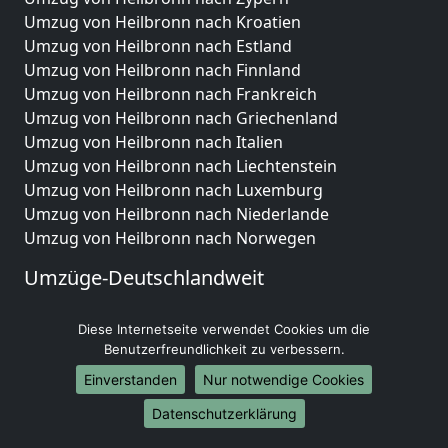
Umzug von Heilbronn nach Kroatien
Umzug von Heilbronn nach Estland
Umzug von Heilbronn nach Finnland
Umzug von Heilbronn nach Frankreich
Umzug von Heilbronn nach Griechenland
Umzug von Heilbronn nach Italien
Umzug von Heilbronn nach Liechtenstein
Umzug von Heilbronn nach Luxemburg
Umzug von Heilbronn nach Niederlande
Umzug von Heilbronn nach Norwegen
Umzüge-Deutschlandweit
Umzug von Heilbronn nach Berlin
Diese Internetseite verwendet Cookies um die
Umzug von Heilbronn nach Hamburg
Benutzerfreundlichkeit zu verbessern.
Umzug von Heilbronn nach München
Umzug von Heilbronn nach Köln
Einverstanden
Nur notwendige Cookies
Umzug von Heilbronn nach Frankfurt am Main
Datenschutzerklärung
Umzug von Heilbronn nach Stuttgart