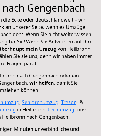
n nach Gengenbach
 die Ecke oder deutschlandweit – wir
erk
an unserer Seite, wenn es Umzüge
ach geht! Wenn Sie nicht weiterwissen
sung für Sie! Wenn Sie Antworten auf Ihre
 überhaupt mein Umzug
von Heilbronn
hlen Sie sie uns, denn wir haben immer
re Fragen parat.
lbronn nach Gengenbach oder ein
Gengenbach,
wir helfen
, damit Sie
umziehen können.
enumzug
,
Seniorenumzug
,
Tresor
– &
numzug
in Heilbronn,
Fernumzug
oder
 Heilbronn nach Gengenbach.
nigen Minuten unverbindliche und