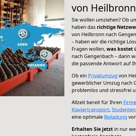
von Heilbron
Sie wollen umziehen? Ob um
haben das
richtige Netzw
von Heilbronn nach Gengenb
– haben wir die richtige Lö
Fragen wollen,
was kostet
nach Gengenbach – dann wä
die passende Antwort auf Ih
Ob ein
Privatumzug
von Hei
gewerblicher Umzug nach 
problemlos und stressfrei 
Allzeit bereit für Ihren
Firm
Klaviertransport
,
Studente
eine optimale
Beiladung
von
Erhalten Sie jetzt
in nur we