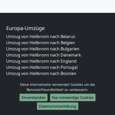
Europa-Umzüge
Umzug von Heilbronn nach Belarus
Umzug von Heilbronn nach Belgien
Umzug von Heilbronn nach Bulgarien
Umzug von Heilbronn nach Dänemark
Umzug von Heilbronn nach England
Umzug von Heilbronn nach Portugal
Umzug von Heilbronn nach Bosnien
und Herzegowina
Diese Internetseite verwendet Cookies um die
Umzug von Heilbronn nach Irland
Benutzerfreundlichkeit zu verbessern.
Umzug von Heilbronn nach Lettland
Umzug von Heilbronn nach Zypern
Einverstanden
Nur notwendige Cookies
Umzug von Heilbronn nach Kroatien
Datenschutzerklärung
Umzug von Heilbronn nach Estland