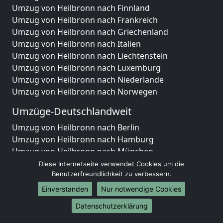
Umzug von Heilbronn nach Finnland
Umzug von Heilbronn nach Frankreich
Umzug von Heilbronn nach Griechenland
Umzug von Heilbronn nach Italien
Umzug von Heilbronn nach Liechtenstein
Umzug von Heilbronn nach Luxemburg
Umzug von Heilbronn nach Niederlande
Umzug von Heilbronn nach Norwegen
Umzüge-Deutschlandweit
Umzug von Heilbronn nach Berlin
Umzug von Heilbronn nach Hamburg
Umzug von Heilbronn nach München
Umzug von Heilbronn nach Köln
Diese Internetseite verwendet Cookies um die
Umzug von Heilbronn nach Frankfurt am Main
Benutzerfreundlichkeit zu verbessern.
Umzug von Heilbronn nach Stuttgart
Einverstanden
Nur notwendige Cookies
Umzug von Heilbronn nach Düsseldorf
Datenschutzerklärung
Umzug von Heilbronn nach Leipzig
Umzug von Heilbronn nach Dortmund