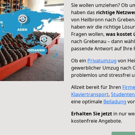
Sie wollen umziehen? Ob um
haben das
richtige Netzw
von Heilbronn nach Grebena
haben wir die richtige Lösu
Fragen wollen,
was kostet
nach Grebenau – dann wähle
passende Antwort auf Ihre 
Ob ein
Privatumzug
von Hei
gewerblicher Umzug nach 
problemlos und stressfrei 
Allzeit bereit für Ihren
Firm
Klaviertransport
,
Studente
eine optimale
Beiladung
von
Erhalten Sie jetzt
in nur we
kostenfreie Angebote.