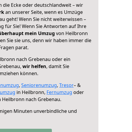
 die Ecke oder deutschlandweit – wir
erk
an unserer Seite, wenn es Umzüge
u geht! Wenn Sie nicht weiterwissen –
ng für Sie! Wenn Sie Antworten auf Ihre
 überhaupt mein Umzug
von Heilbronn
n Sie sie uns, denn wir haben immer die
Fragen parat.
lbronn nach Grebenau oder ein
Grebenau,
wir helfen
, damit Sie
umziehen können.
enumzug
,
Seniorenumzug
,
Tresor
– &
numzug
in Heilbronn,
Fernumzug
oder
 Heilbronn nach Grebenau.
nigen Minuten unverbindliche und