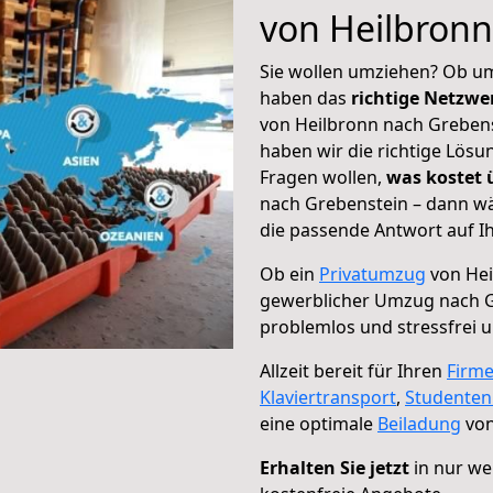
von Heilbronn
Sie wollen umziehen? Ob um
haben das
richtige Netzw
von Heilbronn nach Grebens
haben wir die richtige Lösu
Fragen wollen,
was kostet
nach Grebenstein – dann wä
die passende Antwort auf Ih
Ob ein
Privatumzug
von Hei
gewerblicher Umzug nach 
problemlos und stressfrei 
Allzeit bereit für Ihren
Firm
Klaviertransport
,
Studente
eine optimale
Beiladung
von
Erhalten Sie jetzt
in nur we