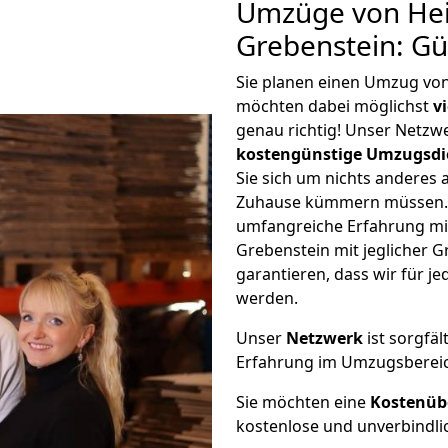
Umzüge von Hei
Grebenstein: G
Sie planen einen Umzug vo
möchten dabei möglichst
v
genau richtig! Unser Netzw
kostengünstige Umzugsdi
Sie sich um nichts anderes 
Zuhause kümmern müssen. W
umfangreiche Erfahrung mi
Grebenstein mit jeglicher
garantieren, dass wir für j
werden.
Unser
Netzwerk
ist sorgfäl
Erfahrung im Umzugsberei
Sie möchten eine
Kostenüb
kostenlose und unverbindli