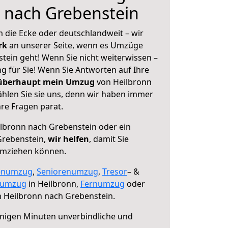
 nach Grebenstein
 die Ecke oder deutschlandweit – wir
erk
an unserer Seite, wenn es Umzüge
tein geht! Wenn Sie nicht weiterwissen –
ng für Sie! Wenn Sie Antworten auf Ihre
 überhaupt mein Umzug
von Heilbronn
hlen Sie sie uns, denn wir haben immer
re Fragen parat.
lbronn nach Grebenstein oder ein
Grebenstein,
wir helfen
, damit Sie
umziehen können.
enumzug
,
Seniorenumzug
,
Tresor
– &
numzug
in Heilbronn,
Fernumzug
oder
 Heilbronn nach Grebenstein.
nigen Minuten unverbindliche und