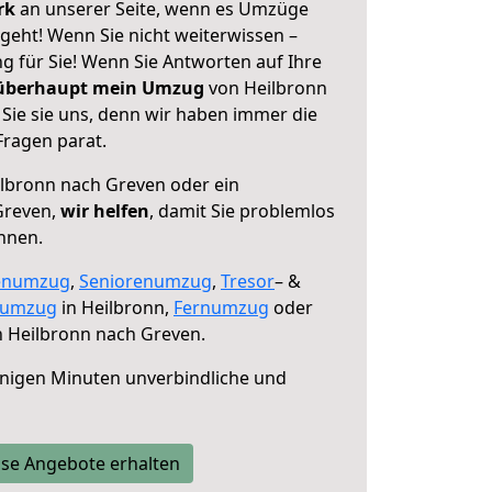
erk
an unserer Seite, wenn es Umzüge
geht! Wenn Sie nicht weiterwissen –
ng für Sie! Wenn Sie Antworten auf Ihre
 überhaupt mein Umzug
von Heilbronn
Sie sie uns, denn wir haben immer die
Fragen parat.
lbronn nach Greven oder ein
Greven,
wir helfen
, damit Sie problemlos
nnen.
enumzug
,
Seniorenumzug
,
Tresor
– &
numzug
in Heilbronn,
Fernumzug
oder
 Heilbronn nach Greven.
nigen Minuten unverbindliche und
se Angebote erhalten