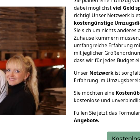
Sie planen einen Umzug vo
dabei möglichst
viel Geld 
richtig! Unser Netzwerk bi
kostengünstige Umzugsdi
Sie sich um nichts anderes 
Zuhause kümmern müssen. W
umfangreiche Erfahrung mi
mit jeglicher Größenordnun
dass wir für jedes Budget 
Unser
Netzwerk
ist sorgfäl
Erfahrung im Umzugsberei
Sie möchten eine
Kostenüb
kostenlose und unverbindli
Füllen Sie jetzt das Formula
Angebote.
Kostenlos