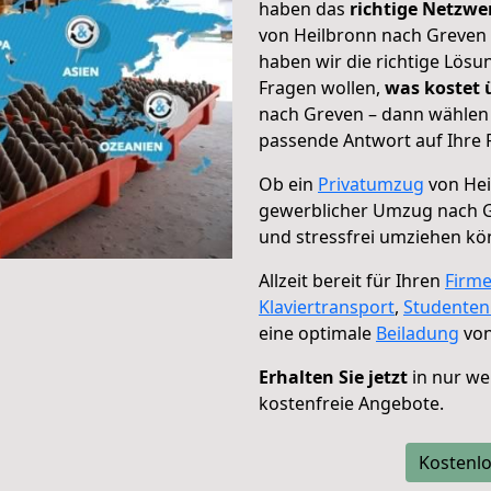
haben das
richtige Netzw
von Heilbronn nach Greven 
haben wir die richtige Lösu
Fragen wollen,
was kostet
nach Greven – dann wählen 
passende Antwort auf Ihre 
Ob ein
Privatumzug
von Hei
gewerblicher Umzug nach 
und stressfrei umziehen kö
Allzeit bereit für Ihren
Firm
Klaviertransport
,
Studente
eine optimale
Beiladung
von
Erhalten Sie jetzt
in nur we
kostenfreie Angebote.
Kostenlo