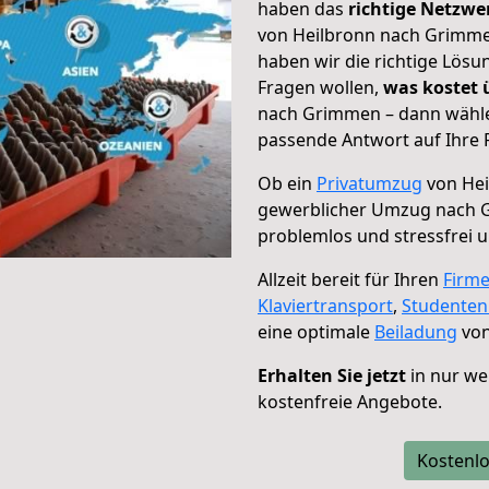
haben das
richtige Netzw
von Heilbronn nach Grimmen
haben wir die richtige Lösu
Fragen wollen,
was kostet
nach Grimmen – dann wählen
passende Antwort auf Ihre 
Ob ein
Privatumzug
von Hei
gewerblicher Umzug nach
problemlos und stressfrei 
Allzeit bereit für Ihren
Firm
Klaviertransport
,
Studente
eine optimale
Beiladung
von
Erhalten Sie jetzt
in nur we
kostenfreie Angebote.
Kostenlo