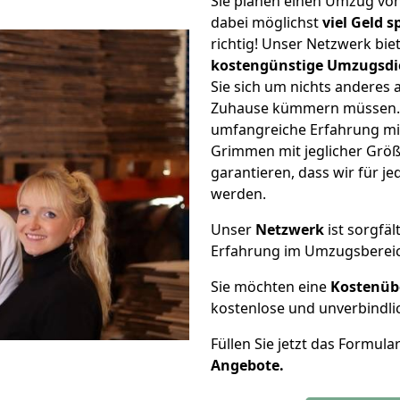
Sie planen einen Umzug v
dabei möglichst
viel Geld 
richtig! Unser Netzwerk bi
kostengünstige Umzugsdi
Sie sich um nichts anderes 
Zuhause kümmern müssen. W
umfangreiche Erfahrung mi
Grimmen mit jeglicher Grö
garantieren, dass wir für j
werden.
Unser
Netzwerk
ist sorgfäl
Erfahrung im Umzugsberei
Sie möchten eine
Kostenüb
kostenlose und unverbindli
Füllen Sie jetzt das Formula
Angebote.