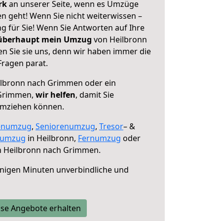
erk
an unserer Seite, wenn es Umzüge
 geht! Wenn Sie nicht weiterwissen –
ng für Sie! Wenn Sie Antworten auf Ihre
 überhaupt mein Umzug
von Heilbronn
 Sie sie uns, denn wir haben immer die
Fragen parat.
lbronn nach Grimmen oder ein
 Grimmen,
wir helfen
, damit Sie
umziehen können.
enumzug
,
Seniorenumzug
,
Tresor
– &
numzug
in Heilbronn,
Fernumzug
oder
 Heilbronn nach Grimmen.
nigen Minuten unverbindliche und
se Angebote erhalten