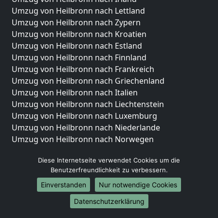
Umzug von Heilbronn nach Lettland
Umzug von Heilbronn nach Zypern
Umzug von Heilbronn nach Kroatien
Umzug von Heilbronn nach Estland
Umzug von Heilbronn nach Finnland
Umzug von Heilbronn nach Frankreich
Umzug von Heilbronn nach Griechenland
Umzug von Heilbronn nach Italien
Umzug von Heilbronn nach Liechtenstein
Umzug von Heilbronn nach Luxemburg
Umzug von Heilbronn nach Niederlande
Umzug von Heilbronn nach Norwegen
Umzüge-Deutschlandweit
Diese Internetseite verwendet Cookies um die
Benutzerfreundlichkeit zu verbessern.
Umzug von Heilbronn nach Berlin
Umzug von Heilbronn nach Hamburg
Einverstanden
Nur notwendige Cookies
Umzug von Heilbronn nach München
Datenschutzerklärung
Umzug von Heilbronn nach Köln